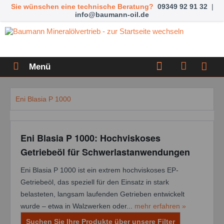
Sie wünschen eine technische Beratung?
09349 92 91 32
|
info@baumann-oil.de
Menü
Eni Blasia P 1000
Eni Blasia P 1000: Hochviskoses
Getriebeöl für Schwerlastanwendungen
Eni Blasia P 1000 ist ein extrem hochviskoses EP-
Getriebeöl, das speziell für den Einsatz in stark
belasteten, langsam laufenden Getrieben entwickelt
wurde – etwa in Walzwerken oder...
mehr erfahren »
Suchen Sie Ihre Produkte über unsere Filter