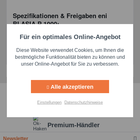
Spezifikationen & Freigaben eni
BLASIA P 1000:
DIN 51517-3 CLP
Für ein optimales Online-Angebot
Aktiv
Funktionale
ISO 12925-1 CKC
ANSI/AGMA 9005-E02 EP
Diese Website verwendet Cookies, um Ihnen die
Aktiv
Marketing
bestmögliche Funktionalität bieten zu können und
David Brown S1.53.101 level
unser Online-Angebot für Sie zu verbessern.
Aktiv
Tracking
Alle akzeptieren
Schnelle Lieferzeiten
Aktiv
Personalisierung
Einstellungen
Datenschutzhinweise
Beste Markenqualität
Aktiv
Service
Premium-Händler
Einstellungen speichern
Newsletter