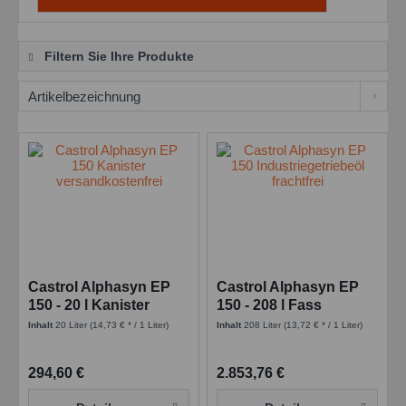
Filtern Sie Ihre Produkte
Castrol Alphasyn EP
Castrol Alphasyn EP
150 - 20 l Kanister
150 - 208 l Fass
Industriegetriebeöl
Industriegetriebeöl
Inhalt
20 Liter
(14,73 € * / 1 Liter)
Inhalt
208 Liter
(13,72 € * / 1 Liter)
PAO
PAO
294,60 €
2.853,76 €