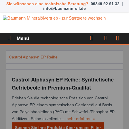
Sie wünschen eine technische Beratung?
09349 92 91 32
|
info@baumann-oil.de
Menü
Castrol Alphasyn EP Reihe
Castrol Alphasyn EP Reihe: Synthetische
Getriebeöle in Premium-Qualität
Erleben Sie die technologische Präzision von Castrol
Alphasyn EP, einem synthetischen Getriebeöl auf Basis
von Polyalphaolefinen (PAO) mit Schwefel-/Phosphor EP-
Additiven. Seine exzellente...
mehr erfahren »
Suchen Sie Ihre Produkte über unsere Filter