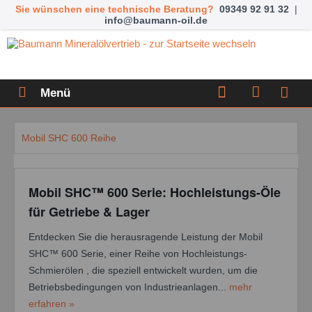
Sie wünschen eine technische Beratung?
09349 92 91 32
|
info@baumann-oil.de
Menü
Mobil SHC 600 Reihe
Mobil SHC™ 600 Serie: Hochleistungs-Öle
für Getriebe & Lager
Entdecken Sie die herausragende Leistung der Mobil
SHC™ 600 Serie, einer Reihe von Hochleistungs-
Schmierölen , die speziell entwickelt wurden, um die
Betriebsbedingungen von Industrieanlagen...
mehr
erfahren »