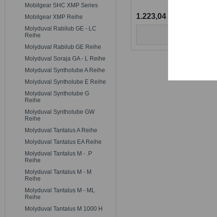
Trackin
Mobilgear SHC XMP Series
1.223,04 €
Mobilgear XMP Reihe
Molyduval Rabilub GE - LC
Persona
Details
Reihe
Molyduval Rabilub GE Reihe
Molyduval Soraja GA - L Reihe
Service
Molyduval Syntholube A Reihe
Molyduval Syntholube E Reihe
Molyduval Syntholube G
Reihe
Molyduval Syntholube GW
Reihe
Molyduval Tantalus A Reihe
Molyduval Tantalus EA Reihe
Molyduval Tantalus M - .P
Reihe
Molyduval Tantalus M - M
Reihe
Molyduval Tantalus M - ML
Reihe
Molyduval Tantalus M 1000 H