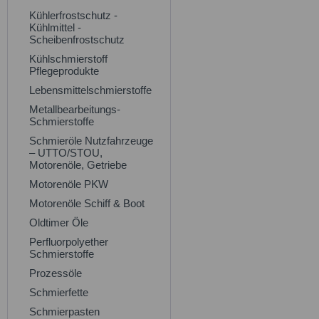
Kühlerfrostschutz -
Kühlmittel -
Scheibenfrostschutz
Kühlschmierstoff
Pflegeprodukte
Lebensmittelschmierstoffe
Metallbearbeitungs-
Schmierstoffe
Schmieröle Nutzfahrzeuge
– UTTO/STOU,
Motorenöle, Getriebe
Motorenöle PKW
Motorenöle Schiff & Boot
Oldtimer Öle
Perfluorpolyether
Schmierstoffe
Prozessöle
Schmierfette
Schmierpasten