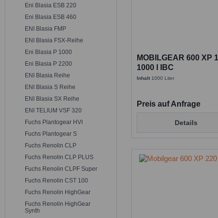
Eni Blasia ESB 220
Eni Blasia ESB 460
ENI Blasia FMP
ENI Blasia FSX-Reihe
Eni Blasia P 1000
MOBILGEAR 600 XP 1
Eni Blasia P 2200
1000 l IBC
ENI Blasia Reihe
Inhalt
1000 Liter
ENI Blasia S Reihe
ENI Blasia SX Reihe
Preis auf Anfrage
ENI TELIUM VSF 320
Fuchs Plantogear HVI
Details
Fuchs Plantogear S
Fuchs Renolin CLP
Fuchs Renolin CLP PLUS
Fuchs Renolin CLPF Super
Fuchs Renolin CST 100
Fuchs Renolin HighGear
Fuchs Renolin HighGear
Synth