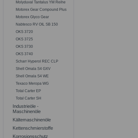
Molyduval Tantalus YM Reihe
Motorex Gear Compound Plus
Motorex Glyco Gear
Nabtesco RV OIL SB 150
OKS 3720
OKS 3725
OKS 3730
OKS 3740
Scharr Hyperol REC CLP
Shell Omala S4 GXV
Shell Omala S4 WE
Texaco Meropa WG
Total Carter EP
Total Carter SH
Industrieöle -
Maschinenöle
Kältemaschinenöle
Kettenschmierstoffe
Korrosionsschutz