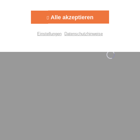
Aktiv
g
Preis auf Anfrage
143,60 €
Alle akzeptieren
Aktiv
lisierung
Details
Einstellungen
Datenschutzhinweise
Aktiv
Einstellungen speichern