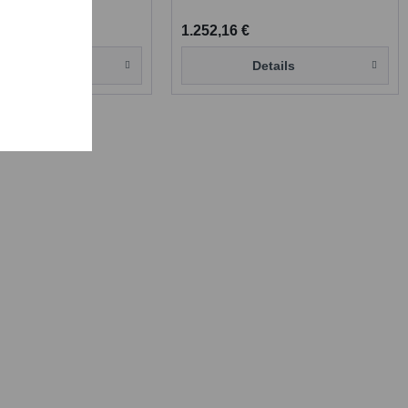
1.252,16 €
Details
Details