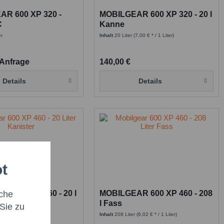
R 600 XP 320 -
MOBILGEAR 600 XP 320 - 20 l
C
Kanne
er
Inhalt
20 Liter
(7,00 € * / 1 Liter)
 Anfrage
140,00 €
Details
Details
ot
R 600 XP 460 - 20 l
MOBILGEAR 600 XP 460 - 208
che
l Fass
Sie zu
(7,18 € * / 1 Liter)
Inhalt
208 Liter
(6,02 € * / 1 Liter)