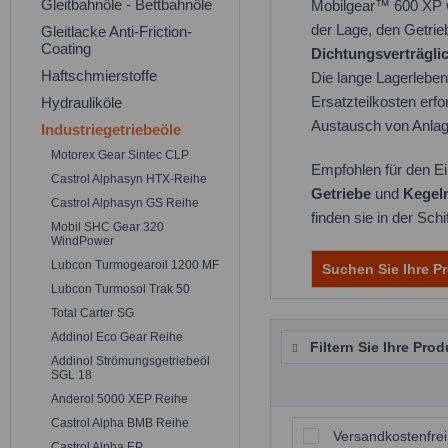
Gleitbahnöle - Bettbahnöle
Mobilgear™ 600 XP w
der Lage, den Getrie
Gleitlacke Anti-Friction-
Coating
Dichtungsverträglic
Haftschmierstoffe
Die lange Lagerleben
Ersatzteilkosten erf
Hydrauliköle
Austausch von Anlag
Industriegetriebeöle
Motorex Gear Sintec CLP
Empfohlen für den Ei
Castrol Alphasyn HTX-Reihe
Getriebe
und
Kegelr
Castrol Alphasyn GS Reihe
finden sie in der Sch
Mobil SHC Gear 320
WindPower
Lubcon Turmogearoil 1200 MF
Suchen Sie Ihre Pr
Lubcon Turmosol Trak 50
Total Carter SG
Addinol Eco Gear Reihe
Filtern Sie Ihre Prod
Addinol Strömungsgetriebeöl
SGL 18
Anderol 5000 XEP Reihe
Castrol Alpha BMB Reihe
Versandkostenfrei
Castrol Alpha EP