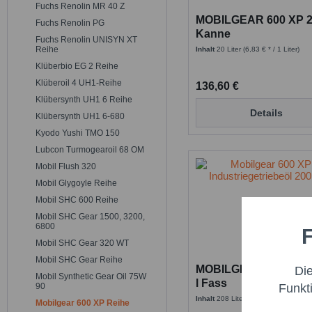
Fuchs Renolin MR 40 Z
MOBILGEAR 600 XP 22
Fuchs Renolin PG
Kanne
Fuchs Renolin UNISYN XT
Reihe
Inhalt
20 Liter
(6,83 € * / 1 Liter)
Klüberbio EG 2 Reihe
Klüberoil 4 UH1-Reihe
136,60 €
Klübersynth UH1 6 Reihe
Details
Klübersynth UH1 6-680
Kyodo Yushi TMO 150
Lubcon Turmogearoil 68 OM
Mobil Flush 320
Mobil Glygoyle Reihe
Mobil SHC 600 Reihe
Mobil SHC Gear 1500, 3200,
6800
F
Funktio
Mobil SHC Gear 320 WT
Mobil SHC Gear Reihe
MOBILGEAR 600 XP 32
Di
Marketi
Mobil Synthetic Gear Oil 75W
l Fass
Funkt
90
Inhalt
208 Liter
(5,88 € * / 1 Liter)
Mobilgear 600 XP Reihe