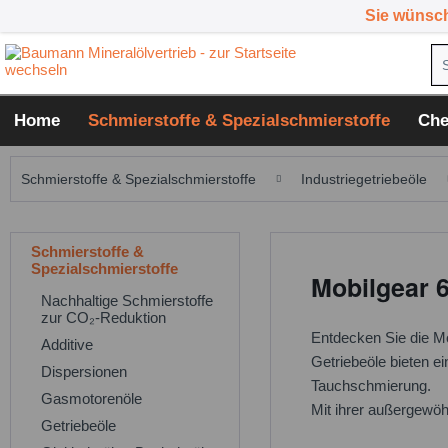
Sie wünsc
Home
Schmierstoffe & Spezialschmierstoffe
Che
Schmierstoffe & Spezialschmierstoffe
Industriegetriebeöle
Schmierstoffe &
Spezialschmierstoffe
Mobilgear 
Nachhaltige Schmierstoffe
zur CO₂-Reduktion
Entdecken Sie die Mo
Additive
Getriebeöle bieten e
Dispersionen
Tauchschmierung.
Gasmotorenöle
Mit ihrer außergewöh
Getriebeöle