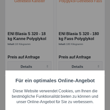
ENI Blasia S 320 - 18
ENI Blasia S 320 - 180
kg Kanne Polyglykol
kg Fass Polyglykol
Industriegetriebeöl
Industriegetriebeöl
Inhalt
18 Kilogramm
Inhalt
180 Kilogramm
Preis auf Anfrage
Preis auf Anfrage
Details
Details
Für ein optimales Online-Angebot
Aktiv
Funktionale
Diese Website verwendet Cookies, um Ihnen die
Aktiv
Marketing
bestmögliche Funktionalität bieten zu können und
unser Online-Angebot für Sie zu verbessern.