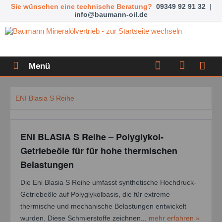
Sie wünschen eine technische Beratung?
09349 92 91 32
|
info@baumann-oil.de
Menü
ENI Blasia S Reihe
ENI BLASIA S Reihe – Polyglykol-
Getriebeöle für für hohe thermischen
Belastungen
Die Eni Blasia S Reihe umfasst synthetische Hochdruck-
Getriebeöle auf Polyglykolbasis, die für extreme
thermische und mechanische Belastungen entwickelt
wurden. Diese Schmierstoffe zeichnen...
mehr erfahren »