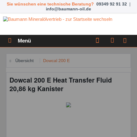
Sie wünschen eine technische Beratung?
09349 92 91 32
|
info@baumann-oil.de
Menü
Übersicht
Dowcal 200 E
Dowcal 200 E Heat Transfer Fluid
20,86 kg Kanister