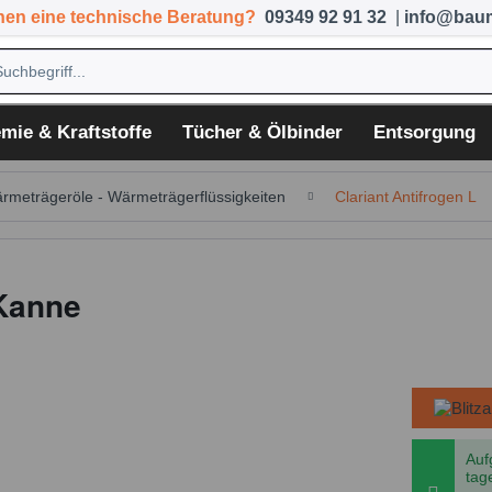
hen eine technische Beratung?
09349 92 91 32
|
info@baum
mie & Kraftstoffe
Tücher & Ölbinder
Entsorgung
rmeträgeröle - Wärmeträgerflüssigkeiten
Clariant Antifrogen L
 Kanne
Auf
tag