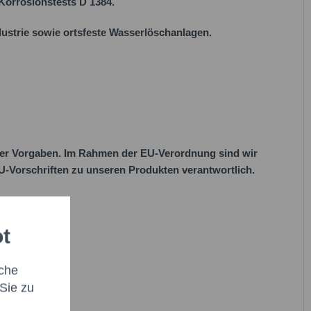
-Korrosionstests D 1384.
ustrie sowie ortsfeste Wasserlöschanlagen.
her Vorgaben. Im Rahmen der EU-Verordnung sind wir
 EU-Vorschriften zu unseren Produkten verantwortlich.
ot
che
Sie zu