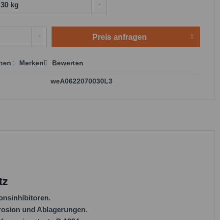
Preis anfragen
chen
Merken
Bewerten
 anfragen
weA0622070030L3
tz
onsinhibitoren.
rosion und Ablagerungen.