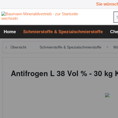
Sie wünsc
Home
Schmierstoffe & Spezialschmierstoffe
Che
Übersicht
Schmierstoffe & Spezialschmierstoffe
Wä
Antifrogen L 38 Vol % - 30 kg