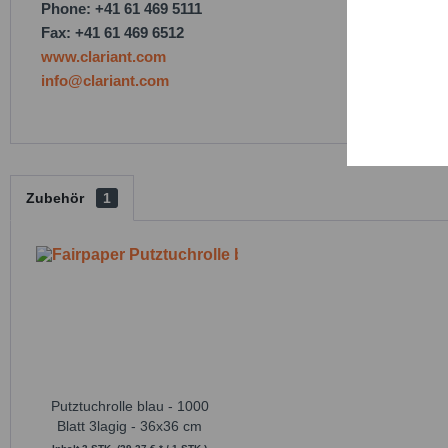
Phone: +41 61 469 5111
Trackin
Fax: +41 61 469 6512
www.clariant.com
Persona
info@clariant.com
Service
Zubehör
1
Putztuchrolle blau - 1000
Blatt 3lagig - 36x36 cm