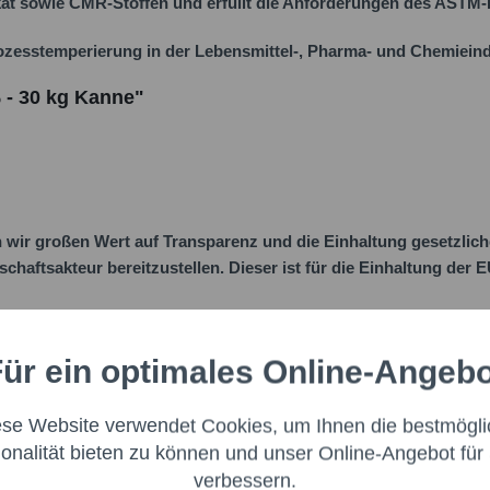
ilikat sowie CMR-Stoffen und erfüllt die Anforderungen des ASTM
ozesstemperierung in der Lebensmittel-, Pharma- und Chemieind
 - 30 kg Kanne"
ir großen Wert auf Transparenz und die Einhaltung gesetzlic
schaftsakteur bereitzustellen. Dieser ist für die Einhaltung der
:
ür ein optimales Online-Angeb
Aktiv
nale
ese Website verwendet Cookies, um Ihnen die bestmögli
Aktiv
ng
ionalität bieten zu können und unser Online-Angebot für 
verbessern.