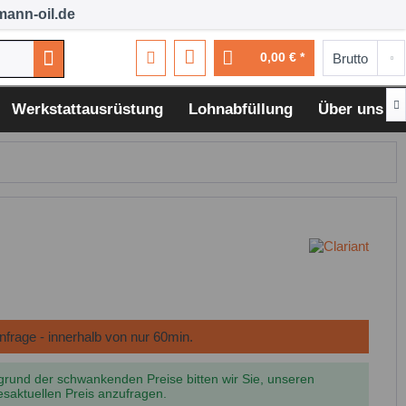
ann-oil.de
0,00 € *

Werkstattausrüstung
Lohnabfüllung
Über uns
grund der schwankenden Preise bitten wir Sie, unseren
esaktuellen Preis anzufragen.