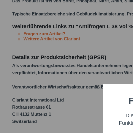
Das Produkt ist frei von Borat, Phosphat, Nitrit, Amin, S
Typische Einsatzbereiche sind Gebäudeklimatisierung, Pr
Weiterführende Links zu "Antifrogen L 38 Vol %
Fragen zum Artikel?
Weitere Artikel von Clariant
Details zur Produktsicherheit (GPSR)
Als verantwortungsbewusstes Handelsunternehmen legen w
verpflichtet, Informationen über den verantwortlichen Wirt
Verantwortlicher Wirtschaftsakteur gemäß EU-Verordnung
F
Clariant International Ltd
Funktio
Rothausstrasse 61
CH 4132 Muttenz 1
Di
Marketi
Switzerland
Funkt