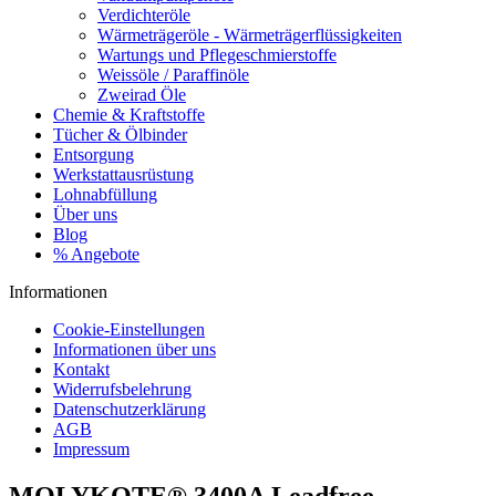
Verdichteröle
Wärmeträgeröle - Wärmeträgerflüssigkeiten
Wartungs und Pflegeschmierstoffe
Weissöle / Paraffinöle
Zweirad Öle
Chemie & Kraftstoffe
Tücher & Ölbinder
Entsorgung
Werkstattausrüstung
Lohnabfüllung
Über uns
Blog
% Angebote
Informationen
Cookie-Einstellungen
Informationen über uns
Kontakt
Widerrufsbelehrung
Datenschutzerklärung
AGB
Impressum
MOLYKOTE® 3400A Leadfree –