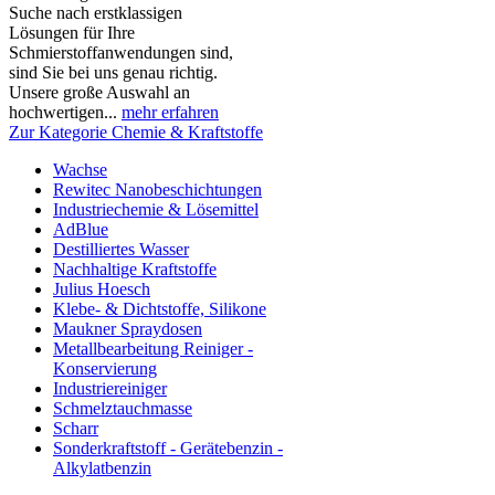
Suche nach erstklassigen
Lösungen für Ihre
Schmierstoffanwendungen sind,
sind Sie bei uns genau richtig.
Unsere große Auswahl an
hochwertigen...
mehr erfahren
Zur Kategorie Chemie & Kraftstoffe
Wachse
Rewitec Nanobeschichtungen
Industriechemie & Lösemittel
AdBlue
Destilliertes Wasser
Nachhaltige Kraftstoffe
Julius Hoesch
Klebe- & Dichtstoffe, Silikone
Maukner Spraydosen
Metallbearbeitung Reiniger -
Konservierung
Industriereiniger
Schmelztauchmasse
Scharr
Sonderkraftstoff - Gerätebenzin -
Alkylatbenzin