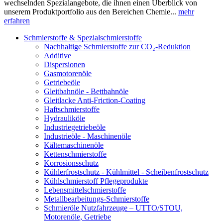
wechselnden Spezialangebote, die ihnen einen Überblick von
unserem Produktportfolio aus den Bereichen Chemie...
mehr
erfahren
Schmierstoffe & Spezialschmierstoffe
Nachhaltige Schmierstoffe zur CO₂-Reduktion
Additive
Dispersionen
Gasmotorenöle
Getriebeöle
Gleitbahnöle - Bettbahnöle
Gleitlacke Anti-Friction-Coating
Haftschmierstoffe
Hydrauliköle
Industriegetriebeöle
Industrieöle - Maschinenöle
Kältemaschinenöle
Kettenschmierstoffe
Korrosionsschutz
Kühlerfrostschutz - Kühlmittel - Scheibenfrostschutz
Kühlschmierstoff Pflegeprodukte
Lebensmittelschmierstoffe
Metallbearbeitungs-Schmierstoffe
Schmieröle Nutzfahrzeuge – UTTO/STOU,
Motorenöle, Getriebe