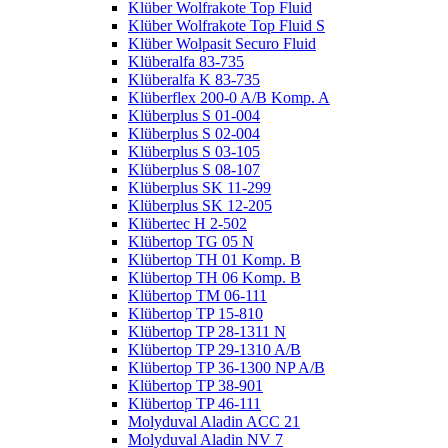
Klüber Wolfrakote Top Fluid
Klüber Wolfrakote Top Fluid S
Klüber Wolpasit Securo Fluid
Klüberalfa 83-735
Klüberalfa K 83-735
Klüberflex 200-0 A/B Komp. A
Klüberplus S 01-004
Klüberplus S 02-004
Klüberplus S 03-105
Klüberplus S 08-107
Klüberplus SK 11-299
Klüberplus SK 12-205
Klübertec H 2-502
Klübertop TG 05 N
Klübertop TH 01 Komp. B
Klübertop TH 06 Komp. B
Klübertop TM 06-111
Klübertop TP 15-810
Klübertop TP 28-1311 N
Klübertop TP 29-1310 A/B
Klübertop TP 36-1300 NP A/B
Klübertop TP 38-901
Klübertop TP 46-111
Molyduval Aladin ACC 21
Molyduval Aladin NV 7