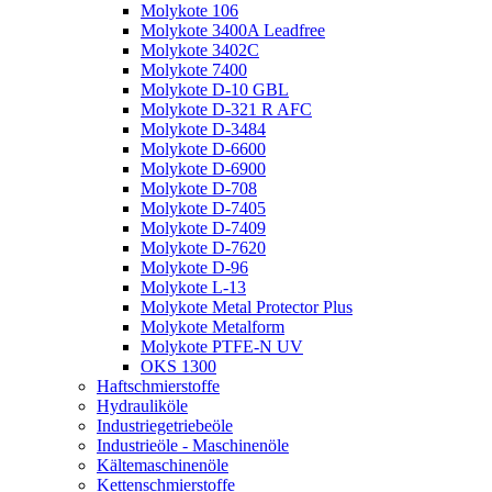
Molykote 106
Molykote 3400A Leadfree
Molykote 3402C
Molykote 7400
Molykote D-10 GBL
Molykote D-321 R AFC
Molykote D-3484
Molykote D-6600
Molykote D-6900
Molykote D-708
Molykote D-7405
Molykote D-7409
Molykote D-7620
Molykote D-96
Molykote L-13
Molykote Metal Protector Plus
Molykote Metalform
Molykote PTFE-N UV
OKS 1300
Haftschmierstoffe
Hydrauliköle
Industriegetriebeöle
Industrieöle - Maschinenöle
Kältemaschinenöle
Kettenschmierstoffe