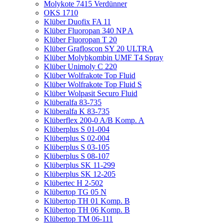
Molykote 7415 Verdünner
OKS 1710
Klüber Duofix FA 11
Klüber Fluoropan 340 NP A
Klüber Fluoropan T 20
Klüber Grafloscon SY 20 ULTRA
Klüber Molybkombin UMF T4 Spray
Klüber Unimoly C 220
Klüber Wolfrakote Top Fluid
Klüber Wolfrakote Top Fluid S
Klüber Wolpasit Securo Fluid
Klüberalfa 83-735
Klüberalfa K 83-735
Klüberflex 200-0 A/B Komp. A
Klüberplus S 01-004
Klüberplus S 02-004
Klüberplus S 03-105
Klüberplus S 08-107
Klüberplus SK 11-299
Klüberplus SK 12-205
Klübertec H 2-502
Klübertop TG 05 N
Klübertop TH 01 Komp. B
Klübertop TH 06 Komp. B
Klübertop TM 06-111