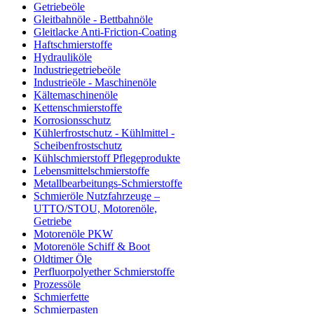
Getriebeöle
Gleitbahnöle - Bettbahnöle
Gleitlacke Anti-Friction-Coating
Haftschmierstoffe
Hydrauliköle
Industriegetriebeöle
Industrieöle - Maschinenöle
Kältemaschinenöle
Kettenschmierstoffe
Korrosionsschutz
Kühlerfrostschutz - Kühlmittel -
Scheibenfrostschutz
Kühlschmierstoff Pflegeprodukte
Lebensmittelschmierstoffe
Metallbearbeitungs-Schmierstoffe
Schmieröle Nutzfahrzeuge –
UTTO/STOU, Motorenöle,
Getriebe
Motorenöle PKW
Motorenöle Schiff & Boot
Oldtimer Öle
Perfluorpolyether Schmierstoffe
Prozessöle
Schmierfette
Schmierpasten