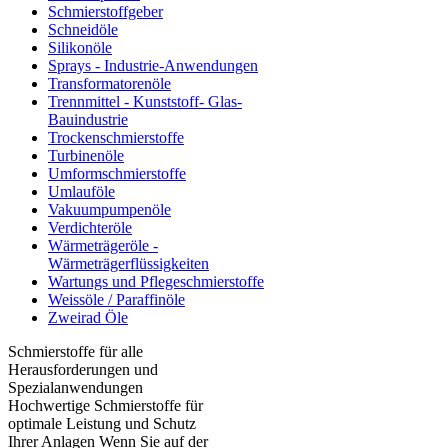
Schmierstoffgeber
Schneidöle
Silikonöle
Sprays - Industrie-Anwendungen
Transformatorenöle
Trennmittel - Kunststoff- Glas-
Bauindustrie
Trockenschmierstoffe
Turbinenöle
Umformschmierstoffe
Umlauföle
Vakuumpumpenöle
Verdichteröle
Wärmeträgeröle -
Wärmeträgerflüssigkeiten
Wartungs und Pflegeschmierstoffe
Weissöle / Paraffinöle
Zweirad Öle
Schmierstoffe für alle
Herausforderungen und
Spezialanwendungen
Hochwertige Schmierstoffe für
optimale Leistung und Schutz
Ihrer Anlagen Wenn Sie auf der