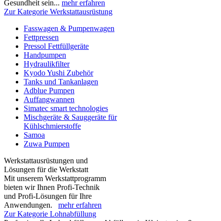
Gesundheit sein...
mehr erfahren
Zur Kategorie Werkstattausrüstung
Fasswagen & Pumpenwagen
Fettpressen
Pressol Fettfüllgeräte
Handpumpen
Hydraulikfilter
Kyodo Yushi Zubehör
Tanks und Tankanlagen
Adblue Pumpen
Auffangwannen
Simatec smart technologies
Mischgeräte & Sauggeräte für
Kühlschmierstoffe
Samoa
Zuwa Pumpen
Werkstattausrüstungen und
Lösungen für die Werkstatt
Mit unserem Werkstattprogramm
bieten wir Ihnen Profi-Technik
und Profi-Lösungen für Ihre
Anwendungen.
mehr erfahren
Zur Kategorie Lohnabfüllung