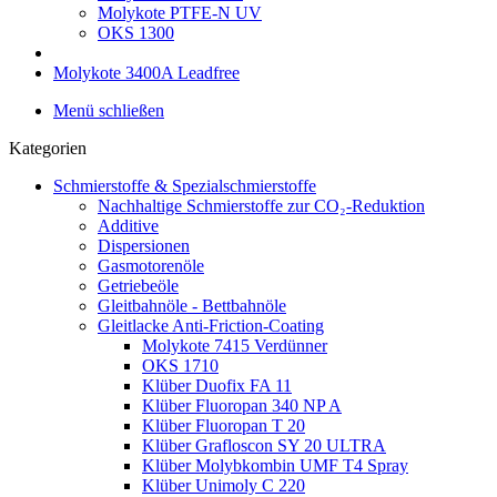
Molykote PTFE-N UV
OKS 1300
Molykote 3400A Leadfree
Menü schließen
Kategorien
Schmierstoffe & Spezialschmierstoffe
Nachhaltige Schmierstoffe zur CO₂-Reduktion
Additive
Dispersionen
Gasmotorenöle
Getriebeöle
Gleitbahnöle - Bettbahnöle
Gleitlacke Anti-Friction-Coating
Molykote 7415 Verdünner
OKS 1710
Klüber Duofix FA 11
Klüber Fluoropan 340 NP A
Klüber Fluoropan T 20
Klüber Grafloscon SY 20 ULTRA
Klüber Molybkombin UMF T4 Spray
Klüber Unimoly C 220