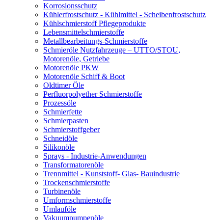
Korrosionsschutz
Kühlerfrostschutz - Kühlmittel - Scheibenfrostschutz
Kühlschmierstoff Pflegeprodukte
Lebensmittelschmierstoffe
Metallbearbeitungs-Schmierstoffe
Schmieröle Nutzfahrzeuge – UTTO/STOU,
Motorenöle, Getriebe
Motorenöle PKW
Motorenöle Schiff & Boot
Oldtimer Öle
Perfluorpolyether Schmierstoffe
Prozessöle
Schmierfette
Schmierpasten
Schmierstoffgeber
Schneidöle
Silikonöle
Sprays - Industrie-Anwendungen
Transformatorenöle
Trennmittel - Kunststoff- Glas- Bauindustrie
Trockenschmierstoffe
Turbinenöle
Umformschmierstoffe
Umlauföle
Vakuumpumpenöle