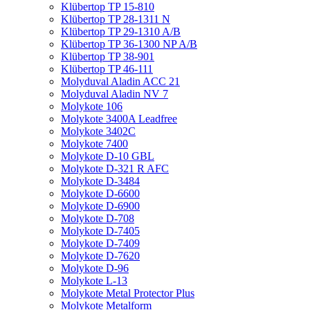
Klübertop TP 15-810
Klübertop TP 28-1311 N
Klübertop TP 29-1310 A/B
Klübertop TP 36-1300 NP A/B
Klübertop TP 38-901
Klübertop TP 46-111
Molyduval Aladin ACC 21
Molyduval Aladin NV 7
Molykote 106
Molykote 3400A Leadfree
Molykote 3402C
Molykote 7400
Molykote D-10 GBL
Molykote D-321 R AFC
Molykote D-3484
Molykote D-6600
Molykote D-6900
Molykote D-708
Molykote D-7405
Molykote D-7409
Molykote D-7620
Molykote D-96
Molykote L-13
Molykote Metal Protector Plus
Molykote Metalform