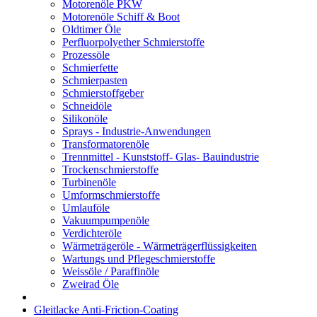
Motorenöle PKW
Motorenöle Schiff & Boot
Oldtimer Öle
Perfluorpolyether Schmierstoffe
Prozessöle
Schmierfette
Schmierpasten
Schmierstoffgeber
Schneidöle
Silikonöle
Sprays - Industrie-Anwendungen
Transformatorenöle
Trennmittel - Kunststoff- Glas- Bauindustrie
Trockenschmierstoffe
Turbinenöle
Umformschmierstoffe
Umlauföle
Vakuumpumpenöle
Verdichteröle
Wärmeträgeröle - Wärmeträgerflüssigkeiten
Wartungs und Pflegeschmierstoffe
Weissöle / Paraffinöle
Zweirad Öle
Gleitlacke Anti-Friction-Coating