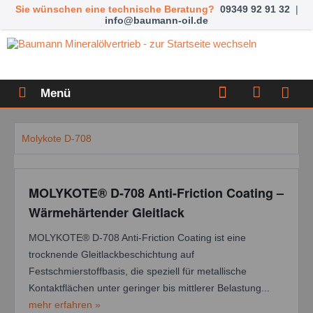
Sie wünschen eine technische Beratung?
09349 92 91 32
|
info@baumann-oil.de
Menü
Molykote D-708
MOLYKOTE® D-708 Anti-Friction Coating –
Wärmehärtender Gleitlack
MOLYKOTE® D-708 Anti-Friction Coating ist eine
trocknende Gleitlackbeschichtung auf
Festschmierstoffbasis, die speziell für metallische
Kontaktflächen unter geringer bis mittlerer Belastung...
mehr erfahren »