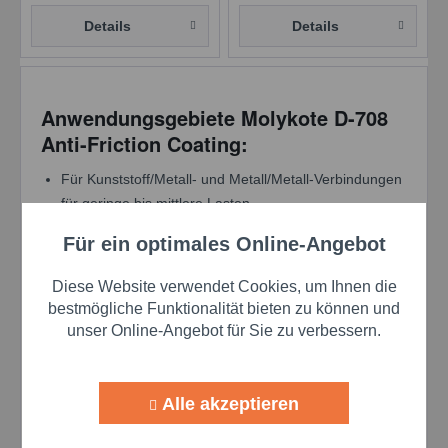
Details
Details
Anwendungsgebiete Molykote D-708
Anti-Friction Coating:
Für Kunststoff/Metall- und Metall/Metall-Verbindungen
für geringe bis mittlere Lasten.
Zur Verwendung an Teilen von Tür- und
Für ein optimales Online-Angebot
Aktiv
Funktionale
Schließmechanismen, Sicherheitsgurten, Federn,
Drehgelenken, Stiften, Unterlegscheiben.
Diese Website verwendet Cookies, um Ihnen die
Geeignet für Bürogeräte und Feinmechanik.
Aktiv
Marketing
bestmögliche Funktionalität bieten zu können und
unser Online-Angebot für Sie zu verbessern.
Zusammensetzung:
Aktiv
Tracking
Festschmierstoffe
Alle akzeptieren
Organischer Binder
Aktiv
Personalisierung
Lösemittel