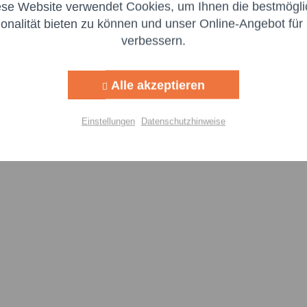
ese Website verwendet Cookies, um Ihnen die bestmögli
Aktiv
ng
ionalität bieten zu können und unser Online-Angebot für 
verbessern.
150 -
Mobil DTE PM EXCEL 150 -
Mobil DT
Aktiv
g
208 l Fass
1000 l IB
Inhalt
208 Liter
(7,41 € * / 1 Liter)
Inhalt
1000 Lit
Alle akzeptieren
Aktiv
lisierung
1.541,28 €
7.450,00 
Einstellungen
Datenschutzhinweise
Aktiv
Details
Einstellungen speichern