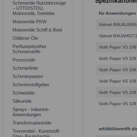
Spezifikatione
Schmieröle Nutzfahrzeuge
– UTTO/STOU,
Motorenöle, Getriebe
für Anwendungen e
Motorenöle PKW
Valmet RAU4L0065
Motorenöle Schiff & Boot
Valmet RAUAH027
Oldtimer Öle
Perfluorpolyether
Voith Paper VS 108
Schmierstoffe
Voith Paper VS 108
Prozessöle
Schmierfette
Voith Paper VS 108 
Schmierpasten
Voith Paper VS 108
Schmierstoffgeber
Voith Paper VS 108
Schneidöle
Silikonöle
Voith Paper VS 108 
Sprays - Industrie-
Anwendungen
Transformatorenöle
erfüllt/übertrifft
Trennmittel - Kunststoff-
Glas- Bauindustrie