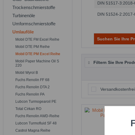
DIN 51517-3:2018-
Trockenschmierstoffe
DIN 51524-2:2017-
Turbinenöle
Umformschmierstoffe
Umlauföle
Suchen Sie Ihre Pr
Mobil DTE FM Excel Reihe
Mobil DTE PM Reihe
Mobil DTE PM Excel Reihe
Mobil Paper Machine Oil S
Filtern Sie Ihre Prod
220
Mobil Wyrol B
Fuchs Renolin FF 68
Fuchs Renolin DTA 2
Versandkostenfrei
Fuchs Renolin PA
Lubcon Turmogearoil PE
Total Cirkan RO
Fuchs Renolin AWD-Reihe
F
Funktio
Lubcon Turmofluid SF 48
Castrol Magna Reihe