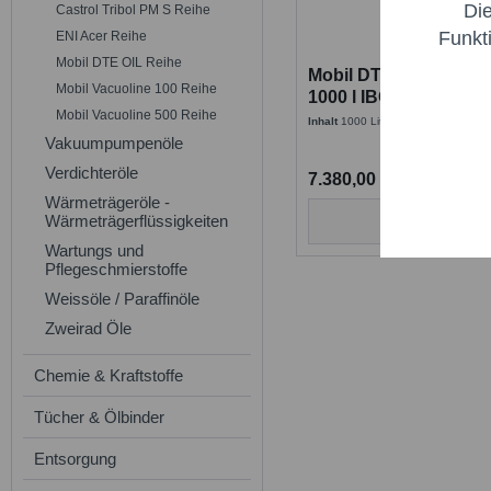
Di
Castrol Tribol PM S Reihe
Marketi
Funkt
ENI Acer Reihe
Mobil DTE OIL Reihe
Mobil DTE PM EXCEL 
Trackin
Mobil Vacuoline 100 Reihe
1000 l IBC
Mobil Vacuoline 500 Reihe
Inhalt
1000 Liter
(7,38 € * / 1 Liter)
Vakuumpumpenöle
Persona
Verdichteröle
7.380,00 €
Wärmeträgeröle -
Service
Wärmeträgerflüssigkeiten
Details
Wartungs und
Pflegeschmierstoffe
Weissöle / Paraffinöle
Zweirad Öle
Chemie & Kraftstoffe
Tücher & Ölbinder
Entsorgung