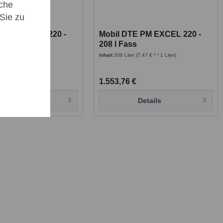
che
Sie zu
E PM EXCEL 220 -
Mobil DTE PM EXCEL 220 -
C
208 l Fass
er
(7,45 € * / 1 Liter)
Inhalt
208 Liter
(7,47 € * / 1 Liter)
€
1.553,76 €
Details
Details