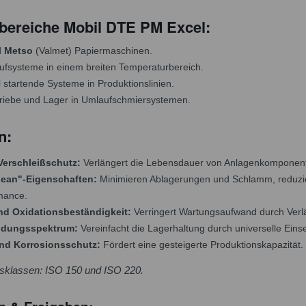
ereiche Mobil DTE PM Excel:
d
Metso
(Valmet) Papiermaschinen.
ufsysteme in einem breiten Temperaturbereich.
l startende Systeme in Produktionslinien.
riebe und Lager in Umlaufschmiersystemen.
n:
 Verschleißschutz:
Verlängert die Lebensdauer von Anlagenkomponen
lean"-Eigenschaften:
Minimieren Ablagerungen und Schlamm, reduzi
mance.
d Oxidationsbeständigkeit:
Verringert Wartungsaufwand durch Verlä
ndungsspektrum:
Vereinfacht die Lagerhaltung durch universelle Einse
nd Korrosionsschutz:
Fördert eine gesteigerte Produktionskapazität.
ätsklassen: ISO 150 und ISO 220.