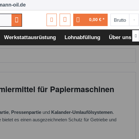
ann-oil.de
0,00 € *

Werkstattausrüstung
Lohnabfüllung
Über uns
iermittel für Papiermaschinen
rtie
,
Pressenpartie
und
Kalander-Umlaufölsystemen
.
e bietet es einen ausgezeichneten Schutz für Getriebe und