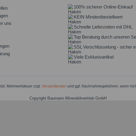
100% sicherer Online-Einkauf
llen
ngen
KEIN Mindestbestellwert
er uns
Schnelle Lieferzeiten mit DHL
Top Beratung durch unseren Se
ungen
SSL Verschlüsselung - sicher e
ärung
Viele Exklusivartikel
setzl. Mehrwertsteuer zzgl.
Versandkosten
und ggf. Nachnahmegebühren, wenn nich
Copyright Baumann Mineralölvertrieb GmbH