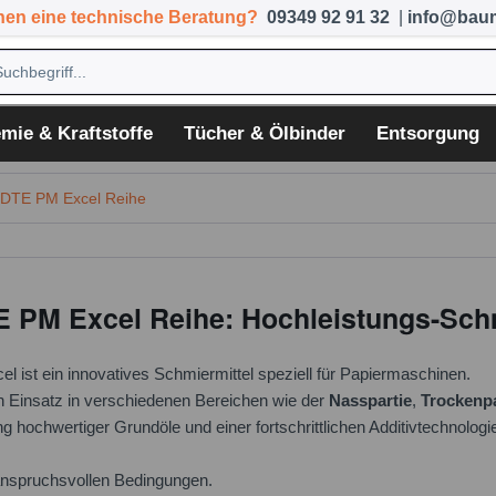
hen eine technische Beratung?
09349 92 91 32
|
info@baum
mie & Kraftstoffe
Tücher & Ölbinder
Entsorgung
 DTE PM Excel Reihe
 PM Excel Reihe: Hochleistungs-Schm
ist ein innovatives Schmiermittel speziell für Papiermaschinen.
en Einsatz in verschiedenen Bereichen wie der
Nasspartie
,
Trockenpa
 hochwertiger Grundöle und einer fortschrittlichen Additivtechnologi
anspruchsvollen Bedingungen.