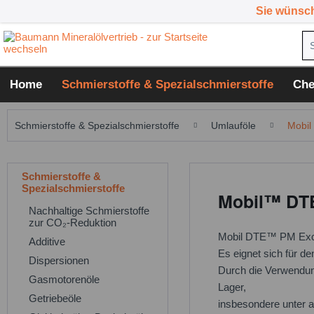
Sie wünsc
Home
Schmierstoffe & Spezialschmierstoffe
Che
Schmierstoffe & Spezialschmierstoffe
Umlauföle
Mobil
Schmierstoffe &
Spezialschmierstoffe
Mobil™ DTE
Nachhaltige Schmierstoffe
zur CO₂-Reduktion
Mobil DTE™ PM Excel 
Additive
Es eignet sich für d
Dispersionen
Durch die Verwendung
Gasmotorenöle
Lager,
Getriebeöle
insbesondere unter 