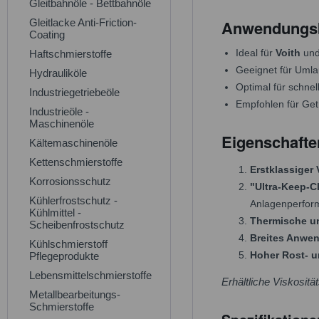
Gleitbahnöle - Bettbahnöle
Gleitlacke Anti-Friction-
Anwendungsb
Coating
Ideal für
Voith
un
Haftschmierstoffe
Geeignet für Umla
Hydrauliköle
Optimal für schnel
Industriegetriebeöle
Empfohlen für Get
Industrieöle -
Maschinenöle
Eigenschafte
Kältemaschinenöle
Kettenschmierstoffe
Erstklassiger
Korrosionsschutz
"Ultra-Keep-C
Kühlerfrostschutz -
Anlagenperfor
Kühlmittel -
Thermische un
Scheibenfrostschutz
Breites Anwe
Kühlschmierstoff
Hoher Rost- u
Pflegeprodukte
Lebensmittelschmierstoffe
Erhältliche Viskosit
Metallbearbeitungs-
Schmierstoffe