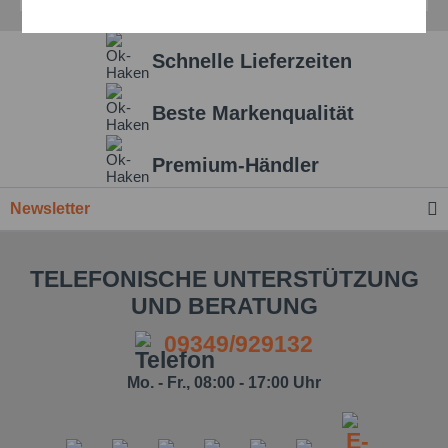
Aktiv
Service
Schnelle Lieferzeiten
Einstellungen speichern
Beste Markenqualität
Premium-Händler
Newsletter
TELEFONISCHE UNTERSTÜTZUNG
UND BERATUNG
09349/929132
Mo. - Fr., 08:00 - 17:00 Uhr