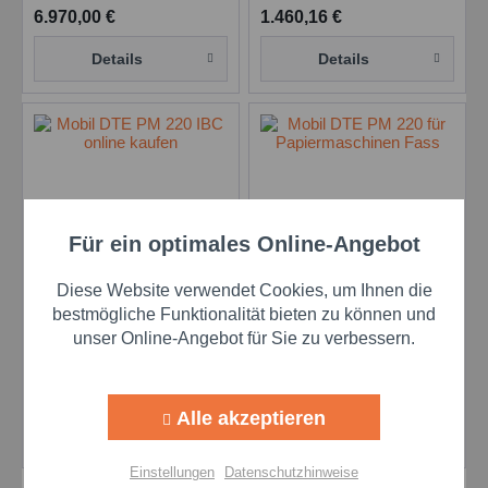
6.970,00 €
1.460,16 €
Details
Details
Für ein optimales Online-Angebot
Aktiv
Funktionale
Mobil DTE PM 220 -
Mobil DTE PM 220 - 208
Diese Website verwendet Cookies, um Ihnen die
1000 l IBC
l Fass
Aktiv
Marketing
bestmögliche Funktionalität bieten zu können und
Inhalt
1000 Liter
(7,03 € * / 1 Liter)
Inhalt
208 Liter
(7,08 € * / 1 Liter)
unser Online-Angebot für Sie zu verbessern.
Aktiv
Tracking
7.030,00 €
1.472,64 €
Alle akzeptieren
Details
Details
Aktiv
Personalisierung
Einstellungen
Datenschutzhinweise