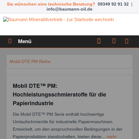
Sie wünschen eine technische Beratung?
09349 92 91 32
|
info@baumann-oil.de
Menü
Mobil DTE PM Reihe
Mobil DTE™ PM:
Hochleistungsschmierstoffe für die
Papierindustrie
Die Mobil DTE™ PM Serie enthält hochwertige
Umlaufschmieröle für industrielle Papiermaschinen.
Entwickelt, um den anspruchsvollen Bedingungen in der
Papierproduktion standzuhalten, bieten diese...
mehr