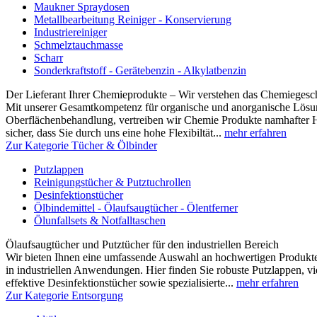
Maukner Spraydosen
Metallbearbeitung Reiniger - Konservierung
Industriereiniger
Schmelztauchmasse
Scharr
Sonderkraftstoff - Gerätebenzin - Alkylatbenzin
Der Lieferant Ihrer Chemieprodukte – Wir verstehen das Chemiegesc
Mit unserer Gesamtkompetenz für organische und anorganische Lösun
Oberflächenbehandlung, vertreiben wir Chemie Produkte namhafter Hers
sicher, dass Sie durch uns eine hohe Flexibiltät...
mehr erfahren
Zur Kategorie Tücher & Ölbinder
Putzlappen
Reinigungstücher & Putztuchrollen
Desinfektionstücher
Ölbindemittel - Ölaufsaugtücher - Ölentferner
Ölunfallsets & Notfalltaschen
Ölaufsaugtücher und Putztücher für den industriellen Bereich
Wir bieten Ihnen eine umfassende Auswahl an hochwertigen Produk
in industriellen Anwendungen. Hier finden Sie robuste Putzlappen, vi
effektive Desinfektionstücher sowie spezialisierte...
mehr erfahren
Zur Kategorie Entsorgung