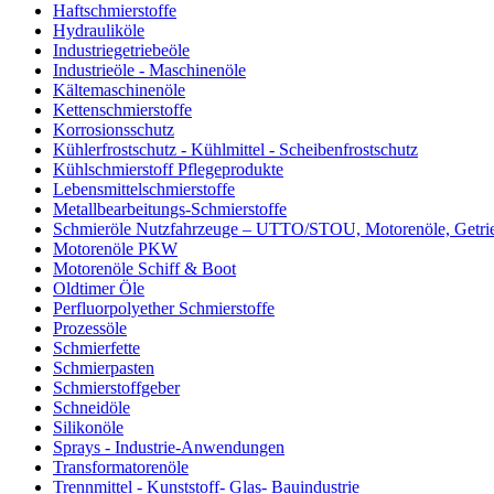
Haftschmierstoffe
Hydrauliköle
Industriegetriebeöle
Industrieöle - Maschinenöle
Kältemaschinenöle
Kettenschmierstoffe
Korrosionsschutz
Kühlerfrostschutz - Kühlmittel - Scheibenfrostschutz
Kühlschmierstoff Pflegeprodukte
Lebensmittelschmierstoffe
Metallbearbeitungs-Schmierstoffe
Schmieröle Nutzfahrzeuge – UTTO/STOU, Motorenöle, Getri
Motorenöle PKW
Motorenöle Schiff & Boot
Oldtimer Öle
Perfluorpolyether Schmierstoffe
Prozessöle
Schmierfette
Schmierpasten
Schmierstoffgeber
Schneidöle
Silikonöle
Sprays - Industrie-Anwendungen
Transformatorenöle
Trennmittel - Kunststoff- Glas- Bauindustrie