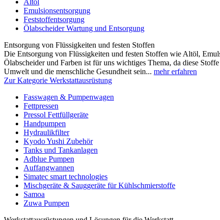
Altöl
Emulsionsentsorgung
Feststoffentsorgung
Ölabscheider Wartung und Entsorgung
Entsorgung von Flüssigkeiten und festen Stoffen
Die Entsorgung von Flüssigkeiten und festen Stoffen wie Altöl, Emulsi
Ölabscheider und Farben ist für uns wichtiges Thema, da diese Stoffe 
Umwelt und die menschliche Gesundheit sein...
mehr erfahren
Zur Kategorie Werkstattausrüstung
Fasswagen & Pumpenwagen
Fettpressen
Pressol Fettfüllgeräte
Handpumpen
Hydraulikfilter
Kyodo Yushi Zubehör
Tanks und Tankanlagen
Adblue Pumpen
Auffangwannen
Simatec smart technologies
Mischgeräte & Sauggeräte für Kühlschmierstoffe
Samoa
Zuwa Pumpen
Werkstattausrüstungen und Lösungen für die Werkstatt