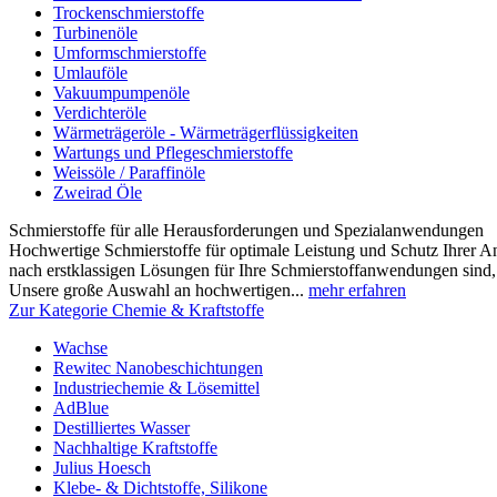
Trockenschmierstoffe
Turbinenöle
Umformschmierstoffe
Umlauföle
Vakuumpumpenöle
Verdichteröle
Wärmeträgeröle - Wärmeträgerflüssigkeiten
Wartungs und Pflegeschmierstoffe
Weissöle / Paraffinöle
Zweirad Öle
Schmierstoffe für alle Herausforderungen und Spezialanwendungen
Hochwertige Schmierstoffe für optimale Leistung und Schutz Ihrer 
nach erstklassigen Lösungen für Ihre Schmierstoffanwendungen sind, s
Unsere große Auswahl an hochwertigen...
mehr erfahren
Zur Kategorie Chemie & Kraftstoffe
Wachse
Rewitec Nanobeschichtungen
Industriechemie & Lösemittel
AdBlue
Destilliertes Wasser
Nachhaltige Kraftstoffe
Julius Hoesch
Klebe- & Dichtstoffe, Silikone