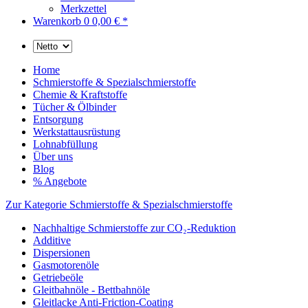
Merkzettel
Warenkorb
0
0,00 € *
Home
Schmierstoffe & Spezialschmierstoffe
Chemie & Kraftstoffe
Tücher & Ölbinder
Entsorgung
Werkstattausrüstung
Lohnabfüllung
Über uns
Blog
% Angebote
Zur Kategorie Schmierstoffe & Spezialschmierstoffe
Nachhaltige Schmierstoffe zur CO₂-Reduktion
Additive
Dispersionen
Gasmotorenöle
Getriebeöle
Gleitbahnöle - Bettbahnöle
Gleitlacke Anti-Friction-Coating