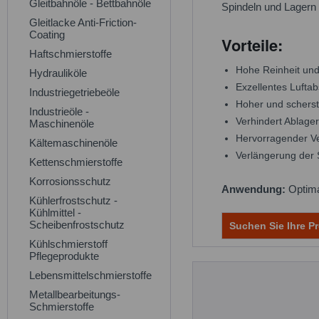
Gleitbahnöle - Bettbahnöle
Spindeln und Lagern u
Gleitlacke Anti-Friction-
Coating
Vorteile:
Haftschmierstoffe
Hohe Reinheit un
Hydrauliköle
Exzellentes Luft
Industriegetriebeöle
Hoher und schersta
Industrieöle -
Verhindert Ablag
Maschinenöle
Hervorragender Ve
Kältemaschinenöle
Verlängerung der S
Kettenschmierstoffe
Korrosionsschutz
Anwendung:
Optima
Kühlerfrostschutz -
Kühlmittel -
Scheibenfrostschutz
Suchen Sie Ihre Pr
Kühlschmierstoff
Pflegeprodukte
Lebensmittelschmierstoffe
Metallbearbeitungs-
Schmierstoffe