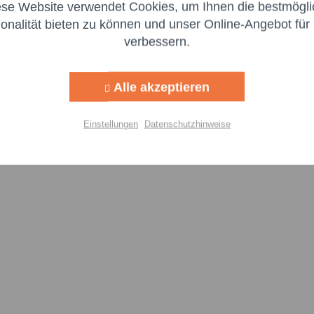
ese Website verwendet Cookies, um Ihnen die bestmögli
Aktiv
ng
ionalität bieten zu können und unser Online-Angebot für 
verbessern.
Aktiv
g
Alle akzeptieren
Aktiv
lisierung
Einstellungen
Datenschutzhinweise
Aktiv
Einstellungen speichern