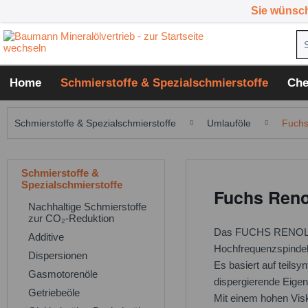
Sie wünsc
Home
Schmierstoffe & Spezialschmierstoffe
Che
Schmierstoffe & Spezialschmierstoffe
Umlauföle
Fuchs
Schmierstoffe &
Spezialschmierstoffe
Fuchs Renol
Nachhaltige Schmierstoffe
zur CO₂-Reduktion
Das FUCHS RENOLIN F
Additive
Hochfrequenzspindel
Dispersionen
Es basiert auf teils
Gasmotorenöle
dispergierende Eigen
Getriebeöle
Mit einem hohen Visk