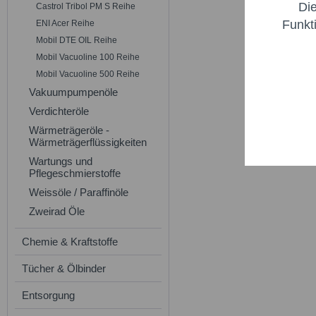
Di
Castrol Tribol PM S Reihe
Marketi
Funkt
ENI Acer Reihe
Mobil DTE OIL Reihe
Trackin
Mobil Vacuoline 100 Reihe
Mobil Vacuoline 500 Reihe
Vakuumpumpenöle
Persona
Verdichteröle
Wärmeträgeröle -
Service
Wärmeträgerflüssigkeiten
Wartungs und
Pflegeschmierstoffe
Weissöle / Paraffinöle
Zweirad Öle
Chemie & Kraftstoffe
Tücher & Ölbinder
Entsorgung