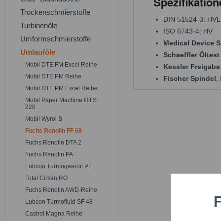
Spezifikatio
Trockenschmierstoffe
DIN 51524-3: HVL
Turbinenöle
ISO 6743-4: HV
Umformschmierstoffe
Medical Device S
Umlauföle
Schaeffler Öltest
Mobil DTE FM Excel Reihe
Kessler Freigabe
Mobil DTE PM Reihe
Fischer Spindel
,
Mobil DTE PM Excel Reihe
Mobil Paper Machine Oil S
220
Mobil Wyrol B
Fuchs Renolin FF 68
Fuchs Renolin DTA 2
Fuchs Renolin PA
Lubcon Turmogearoil PE
Total Cirkan RO
Fuchs Renolin AWD-Reihe
F
Funktio
Lubcon Turmofluid SF 48
Castrol Magna Reihe