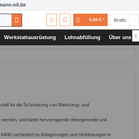
ann-oil.de
0,00 € *

Werkstattausrüstung
Lohnabfüllung
Über uns
ziell für die Schmierung von Werkzeug- und
n werden, und bietet hervorragende detergierende und
O 4406) verhindert es Ablagerungen und Verklebungen in