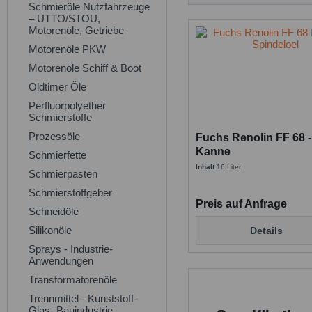
Schmieröle Nutzfahrzeuge
– UTTO/STOU,
Motorenöle, Getriebe
Motorenöle PKW
Motorenöle Schiff & Boot
Oldtimer Öle
Perfluorpolyether
Schmierstoffe
Prozessöle
Fuchs Renolin FF 68 - 
Kanne
Schmierfette
Inhalt
16 Liter
Schmierpasten
Schmierstoffgeber
Preis auf Anfrage
Schneidöle
Silikonöle
Details
Sprays - Industrie-
Anwendungen
Transformatorenöle
Trennmittel - Kunststoff-
Glas- Bauindustrie