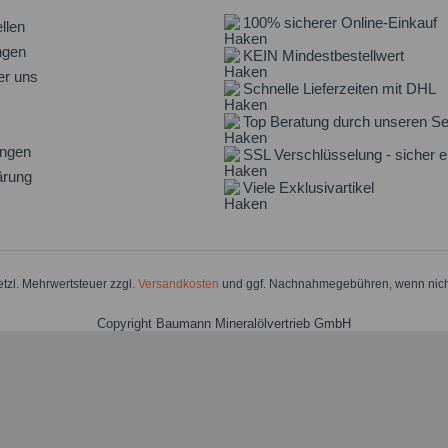
100% sicherer Online-Einkauf
llen
ngen
KEIN Mindestbestellwert
er uns
Schnelle Lieferzeiten mit DHL
Top Beratung durch unseren Se
ungen
SSL Verschlüsselung - sicher e
ärung
Viele Exklusivartikel
setzl. Mehrwertsteuer zzgl.
Versandkosten
und ggf. Nachnahmegebühren, wenn nich
Copyright Baumann Mineralölvertrieb GmbH