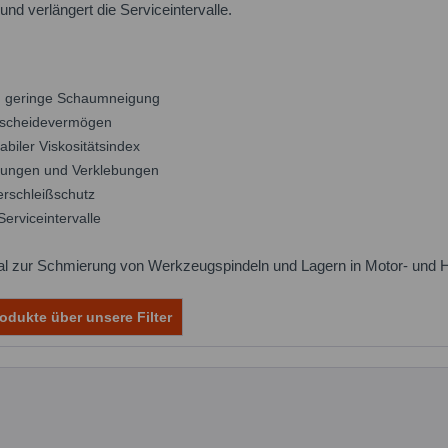
nd verlängert die Serviceintervalle.
d geringe Schaumneigung
abscheidevermögen
biler Viskositätsindex
erungen und Verklebungen
rschleißschutz
erviceintervalle
l zur Schmierung von Werkzeugspindeln und Lagern in Motor- und 
odukte über unsere Filter