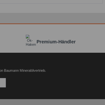
t * sind Pflichtfelder.
icht senden
Premium-Händler
on Baumann Mineralölvertrieb.