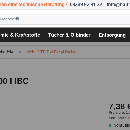
hen eine technische Beratung?
09349 92 91 32
|
info@baum
mie & Kraftstoffe
Tücher & Ölbinder
Entsorgung
lauföle
Mobil DTE PM Excel Reihe
0 l IBC
7,38 
Preis pro:
1 
*inkl. MwSt.
z
Voraussi