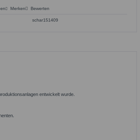
hen
Merken
Bewerten
 anfragen
schar151409
rproduktionsanlagen entwickelt wurde.
nenten.