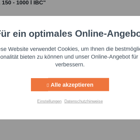
150 - 1000 l IBC"
ür ein optimales Online-Angeb
Aktiv
nale
oßen Wert auf Transparenz und die Einhaltung gesetzlicher Vorgabe
ese Website verwendet Cookies, um Ihnen die bestmögli
itzustellen. Dieser ist für die Einhaltung der EU-Vorschriften zu uns
Aktiv
ng
ionalität bieten zu können und unser Online-Angebot für 
verbessern.
:
Aktiv
g
Alle akzeptieren
Aktiv
lisierung
Einstellungen
Datenschutzhinweise
Aktiv
Einstellungen speichern
Ich h