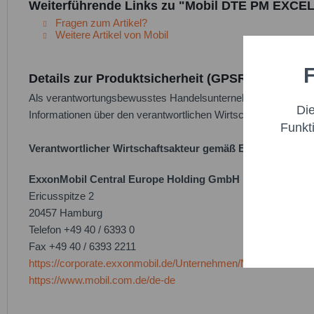
Weiterführende Links zu "Mobil DTE PM EXCEL 
Fragen zum Artikel?
Weitere Artikel von Mobil
F
Funktio
Details zur Produktsicherheit (GPSR)
Als verantwortungsbewusstes Handelsunternehmen legen wir gr
Di
Informationen über den verantwortlichen Wirtschaftsakteur bere
Marketi
Funkt
Verantwortlicher Wirtschaftsakteur gemäß EU-Verordnung
Trackin
ExxonMobil Central Europe Holding GmbH
Ericusspitze 2
Persona
20457 Hamburg
Telefon +49 40 / 6393 0
Service
Fax +49 40 / 6393 2211
https://corporate.exxonmobil.de/Unternehmen/Nachricht
https://www.mobil.com.de/de-de