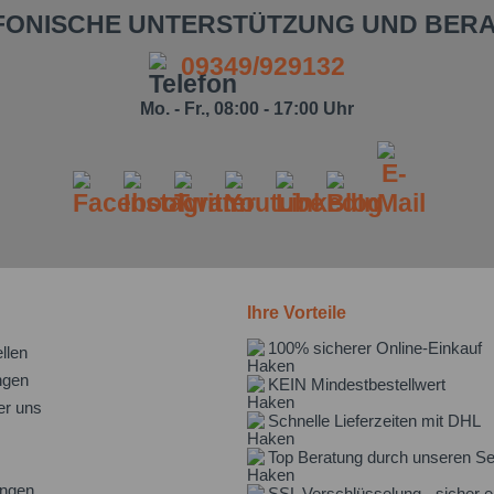
FONISCHE UNTERSTÜTZUNG UND BER
09349/929132
Mo. - Fr., 08:00 - 17:00 Uhr
Ihre Vorteile
100% sicherer Online-Einkauf
llen
ngen
KEIN Mindestbestellwert
er uns
Schnelle Lieferzeiten mit DHL
Top Beratung durch unseren Se
ungen
SSL Verschlüsselung - sicher e