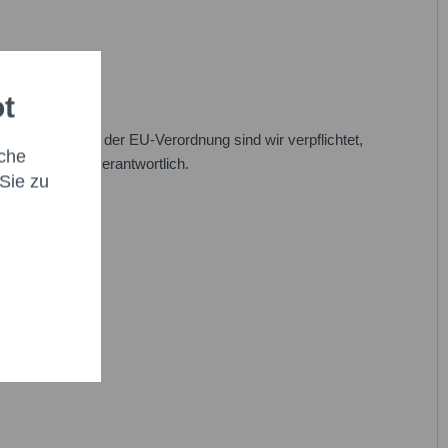
ot
n. Im Rahmen der EU-Verordnung sind wir verpflichtet,
che
eren Produkten verantwortlich.
Sie zu
abe die
Datenschutzbestimmung
zur Kenntnis genommen.*