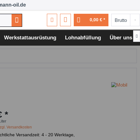
ann-oil.de
0,00 € *

Werkstattausrüstung
Lohnabfüllung
Über uns
€ *
Liter
zgl. Versandkosten
chtliche Versandzeit: 4 - 20 Werktage,