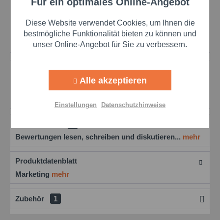
Für ein optimales Online-Angebot
Aktiv
Funktionale
Merken
Bewerten
Preis anfragen
Diese Website verwendet Cookies, um Ihnen die
Artikel-Nr.:
die14F561
Aktiv
Marketing
bestmögliche Funktionalität bieten zu können und
Herstellernr.:
14F561
unser Online-Angebot für Sie zu verbessern.
Aktiv
Tracking
Beschreibung
Alle akzeptieren
Castrol Perfecto HT 5 Wärmeträgeröl mit gutem
Fließverhalten beim Anfahren Verbessern Sie Ihre...
Aktiv
Personalisierung
mehr
Einstellungen
Datenschutzhinweise
Aktiv
Service
Bewertungen
0
Bewertungen lesen, schreiben und diskutieren...
mehr
Einstellungen speichern
Produktdatenblatt
Marketing
mehr
Zubehör
1