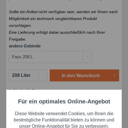
Sollte ein Artikel nicht verfügbar sein, werden wir Ihnen nach
Möglichkeit ein technisch vergleichbares Produkt
vorschlagen.
Eine Lieferung erfolgt dabei ausschließlich nach Ihrer
Freigabe.
andere Gebinde
In den
Warenkorb
Merken
Bewerten
Preis anfragen
Für ein optimales Online-Angebot
Aktiv
Funktionale
Artikel-Nr.:
schar126496
Herstellernr.:
126496
Diese Website verwendet Cookies, um Ihnen die
Aktiv
Marketing
bestmögliche Funktionalität bieten zu können und
unser Online-Angebot für Sie zu verbessern.
Beschreibung