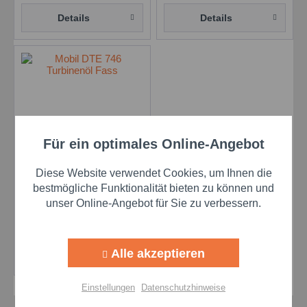
Details
Details
Für ein optimales Online-Angebot
Aktiv
Funktionale
Mobil DTE 746 - 208 l
Diese Website verwendet Cookies, um Ihnen die
Fass
Aktiv
Marketing
bestmögliche Funktionalität bieten zu können und
Inhalt
208 Liter
(6,72 € * / 1 Liter)
unser Online-Angebot für Sie zu verbessern.
1.397,76 €
Aktiv
Tracking
Alle akzeptieren
Details
Aktiv
Personalisierung
Einstellungen
Datenschutzhinweise