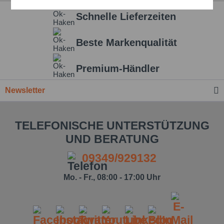
Aktiv
Service
Schnelle Lieferzeiten
Einstellungen speichern
Beste Markenqualität
Premium-Händler
Newsletter
TELEFONISCHE UNTERSTÜTZUNG
UND BERATUNG
09349/929132
Mo. - Fr., 08:00 - 17:00 Uhr