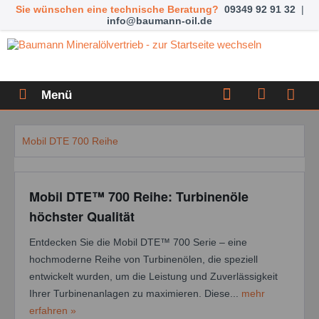
Sie wünschen eine technische Beratung?
09349 92 91 32
|
info@baumann-oil.de
Menü
Mobil DTE 700 Reihe
Mobil DTE™ 700 Reihe: Turbinenöle
höchster Qualität
Entdecken Sie die Mobil DTE™ 700 Serie – eine
hochmoderne Reihe von Turbinenölen, die speziell
entwickelt wurden, um die Leistung und Zuverlässigkeit
Ihrer Turbinenanlagen zu maximieren. Diese...
mehr
erfahren »