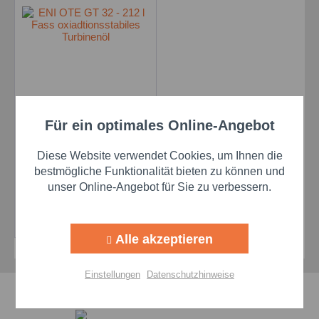
ENI OTE GT 32 - 212 l
Für ein optimales Online-Angebot
Aktiv
Funktionale
Fass
oxiadtionsstabiles
Inhalt
200 Liter
Diese Website verwendet Cookies, um Ihnen die
Turbinenöl
Aktiv
Marketing
bestmögliche Funktionalität bieten zu können und
unser Online-Angebot für Sie zu verbessern.
Preis auf Anfrage
Aktiv
Tracking
Details
Alle akzeptieren
Aktiv
Personalisierung
Einstellungen
Datenschutzhinweise
Schnelle Lieferzeiten
Aktiv
Service