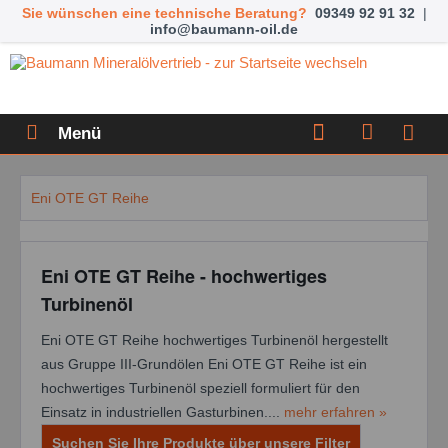
Sie wünschen eine technische Beratung?
09349 92 91 32
|
info@baumann-oil.de
Menü
Eni OTE GT Reihe
Eni OTE GT Reihe - hochwertiges
Turbinenöl
Eni OTE GT Reihe hochwertiges Turbinenöl hergestellt
aus Gruppe III-Grundölen Eni OTE GT Reihe ist ein
hochwertiges Turbinenöl speziell formuliert für den
Einsatz in industriellen Gasturbinen....
mehr erfahren »
Suchen Sie Ihre Produkte über unsere Filter