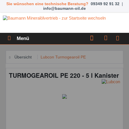
Sie wünschen eine technische Beratung?
09349 92 91 32
|
info@baumann-oil.de
Menü
Übersicht
Lubcon Turmogearoil PE
TURMOGEAROIL PE 220 - 5 l Kanister