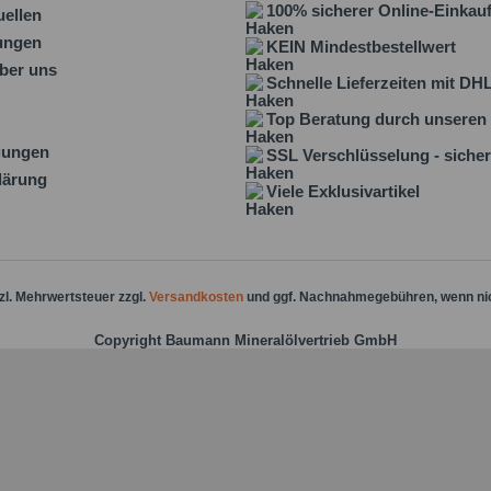
100% sicherer Online-Einkau
uellen
lungen
KEIN Mindestbestellwert
ber uns
Schnelle Lieferzeiten mit DH
Top Beratung durch unseren 
gungen
SSL Verschlüsselung - sicher
lärung
Viele Exklusivartikel
tzl. Mehrwertsteuer zzgl.
Versandkosten
und ggf. Nachnahmegebühren, wenn ni
Copyright Baumann Mineralölvertrieb GmbH