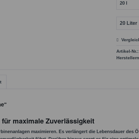
Verglei
Preis
Artikel-Nr.:
Herstellern
t
ne"
 für maximale Zuverlässigkeit
urbinenanlagen maximieren. Es verlängert die Lebensdauer des Ö
verfügbarkeit führt. Darüber hinaus sorgt es für eine optimale 