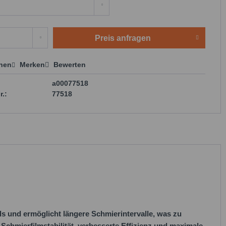
Preis anfragen
chen
Merken
Bewerten
 anfragen
a00077518
r.:
77518
ls und ermöglicht längere Schmierintervalle, was zu
Schmierfilmstabilität, verbesserte Effizienz und maximale