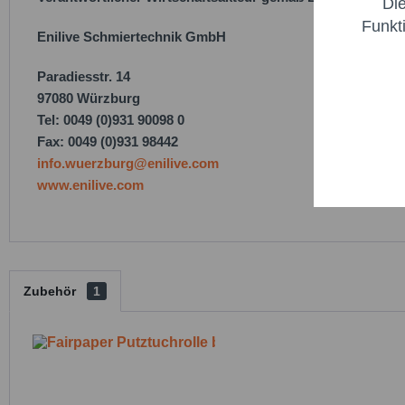
Di
Marketi
Funkt
Enilive Schmiertechnik GmbH
Trackin
Paradiesstr. 14
97080 Würzburg
Persona
Tel: 0049 (0)931 90098 0
Fax: 0049 (0)931 98442
info.wuerzburg@enilive.com
Service
www.enilive.com
Zubehör
1