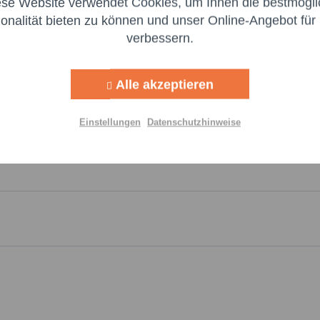
ese Website verwendet Cookies, um Ihnen die bestmögli
Aktiv
ng
ionalität bieten zu können und unser Online-Angebot für 
verbessern.
Aktiv
g
Ich 
genomm
Alle akzeptieren
Felder m
Aktiv
lisierung
Nachr
Einstellungen
Datenschutzhinweise
Aktiv
Einstellungen speichern