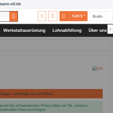
ann-oil.de
0,00 € *

Werkstattausrüstung
Lohnabfüllung
Über uns
grund der schwankenden Preise bitten wir Sie, unseren
esaktuellen Preis anzufragen.