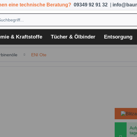
hen eine technische Beratung?
09349 92 91 32
|
info@baum
mie & Kraftstoffe
Tücher & Ölbinder
Entsorgung
rbinenöle
ENI Ote
Auf
tag