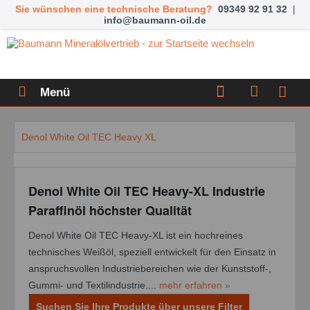
Sie wünschen eine technische Beratung?
09349 92 91 32
|
info@baumann-oil.de
Menü
Denol White Oil TEC Heavy XL
Denol White Oil TEC Heavy-XL Industrie
Paraffinöl höchster Qualität
Denol White Oil TEC Heavy-XL ist ein hochreines
technisches Weißöl, speziell entwickelt für den Einsatz in
anspruchsvollen Industriebereichen wie der Kunststoff-,
Gummi- und Textilindustrie....
mehr erfahren »
Suchen Sie Ihre Produkte über unsere Filter