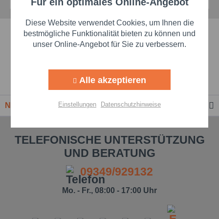
Für ein optimales Online-Angebot
Aktiv
Funktionale
Diese Website verwendet Cookies, um Ihnen die
Schnelle Lieferzeiten
Aktiv
Marketing
bestmögliche Funktionalität bieten zu können und
unser Online-Angebot für Sie zu verbessern.
Beste Markenqualität
Aktiv
Tracking
Alle akzeptieren
Premium-Händler
Aktiv
Personalisierung
Einstellungen
Datenschutzhinweise
Newsletter
Aktiv
Service
TELEFONISCHE UNTERSTÜTZUNG
UND BERATUNG
Einstellungen speichern
09349/929132
Mo. - Fr., 08:00 - 17:00 Uhr