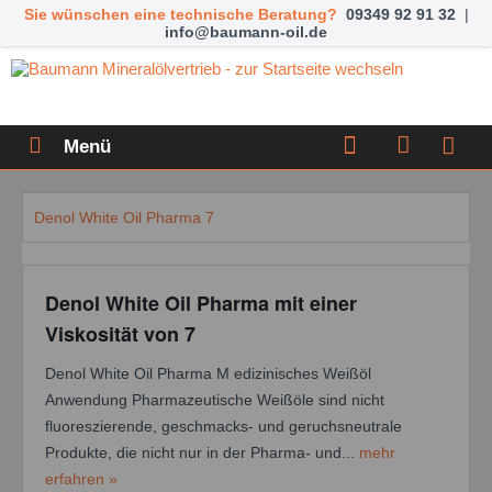
Sie wünschen eine technische Beratung?
09349 92 91 32
|
info@baumann-oil.de
Menü
Denol White Oil Pharma 7
Denol White Oil Pharma mit einer
Viskosität von 7
Denol White Oil Pharma M edizinisches Weißöl
Anwendung Pharmazeutische Weißöle sind nicht
fluoreszierende, geschmacks- und geruchsneutrale
Produkte, die nicht nur in der Pharma- und...
mehr
erfahren »