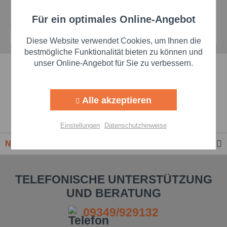
Details
Für ein optimales Online-Angebot
Aktiv
Funktionale
Diese Website verwendet Cookies, um Ihnen die
Aktiv
Marketing
bestmögliche Funktionalität bieten zu können und
unser Online-Angebot für Sie zu verbessern.
Schnelle Lieferzeiten
Aktiv
Tracking
Beste Markenqualität
Alle akzeptieren
Aktiv
Personalisierung
Premium-Händler
Einstellungen
Datenschutzhinweise
Aktiv
Service
Newsletter
Einstellungen speichern
TELEFONISCHE UNTERSTÜTZUNG
UND BERATUNG
09349/929132