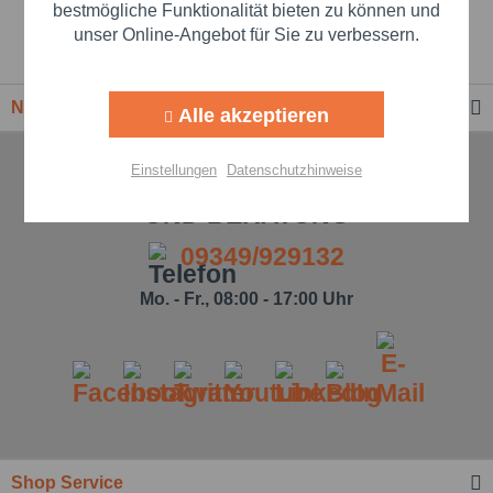
Beste Markenqualität
Aktiv
Marketing
bestmögliche Funktionalität bieten zu können und
unser Online-Angebot für Sie zu verbessern.
Premium-Händler
Aktiv
Tracking
Newsletter
Alle akzeptieren
Aktiv
Personalisierung
Einstellungen
Datenschutzhinweise
TELEFONISCHE UNTERSTÜTZUNG
Aktiv
Service
UND BERATUNG
09349/929132
Einstellungen speichern
Mo. - Fr., 08:00 - 17:00 Uhr
Shop Service