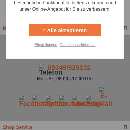
Beste Markenqualität
Aktiv
Marketing
bestmögliche Funktionalität bieten zu können und
unser Online-Angebot für Sie zu verbessern.
Premium-Händler
Aktiv
Tracking
Newsletter
Alle akzeptieren
Aktiv
Personalisierung
Einstellungen
Datenschutzhinweise
TELEFONISCHE UNTERSTÜTZUNG
Aktiv
Service
UND BERATUNG
09349/929132
Einstellungen speichern
Mo. - Fr., 08:00 - 17:00 Uhr
Shop Service