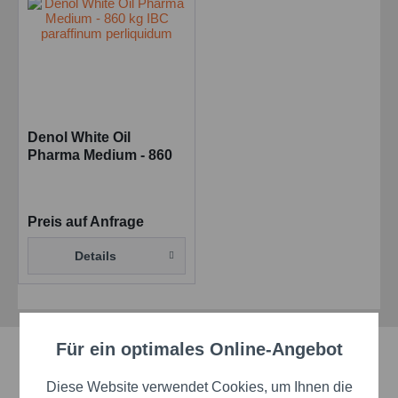
Denol White Oil
Pharma Medium - 860
kg IBC paraffinum
perliquidum
Preis auf Anfrage
Details
Für ein optimales Online-Angebot
Aktiv
Schnelle Lieferzeiten
Funktionale
Diese Website verwendet Cookies, um Ihnen die