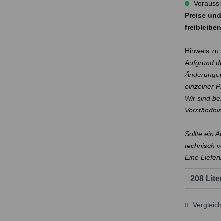
Voraussi
Preise und
freibleibe
Hinweis zu 
Aufgrund de
Änderungen
einzelner 
Wir sind be
Verständni
Sollte ein 
technisch v
Eine Liefer
Vergleic
Preis