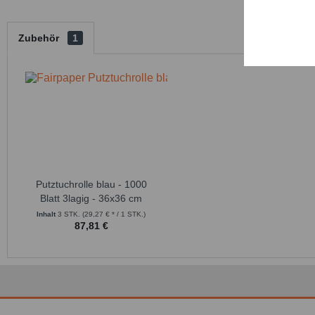
Zubehör
1
Service
Putztuchrolle blau - 1000
Blatt 3lagig - 36x36 cm
Inhalt
3 STK.
(29,27 € * / 1 STK.)
87,81 €