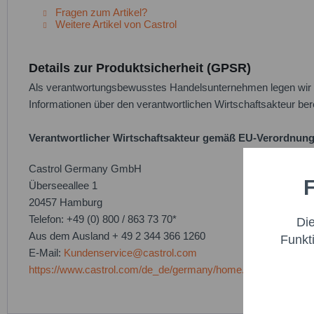
Fragen zum Artikel?
Weitere Artikel von Castrol
Details zur Produktsicherheit (GPSR)
Als verantwortungsbewusstes Handelsunternehmen legen wir gr
Informationen über den verantwortlichen Wirtschaftsakteur bere
Verantwortlicher Wirtschaftsakteur gemäß EU-Verordnung
Castrol Germany GmbH
F
Überseeallee 1
Funktio
20457 Hamburg
Telefon: +49 (0) 800 / 863 73 70*
Di
Marketi
Aus dem Ausland + 49 2 344 366 1260
Funkt
E-Mail:
Kundenservice@castrol.com
https://www.castrol.com/de_de/germany/home.html
Trackin
Persona