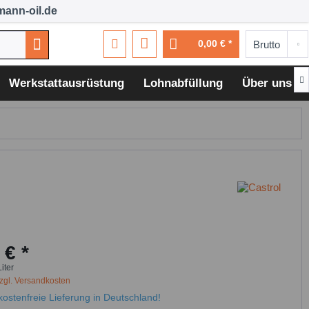
ann-oil.de
0,00 € *

Werkstattausrüstung
Lohnabfüllung
Über uns
 € *
Liter
zgl. Versandkosten
ostenfreie Lieferung in Deutschland!