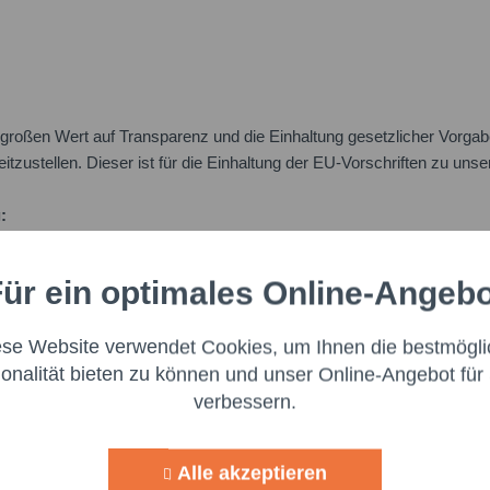
oßen Wert auf Transparenz und die Einhaltung gesetzlicher Vorgabe
itzustellen. Dieser ist für die Einhaltung der EU-Vorschriften zu uns
:
ür ein optimales Online-Angeb
Aktiv
nale
ese Website verwendet Cookies, um Ihnen die bestmögli
Aktiv
ng
ionalität bieten zu können und unser Online-Angebot für 
verbessern.
Ich h
Aktiv
g
Felder mi
Nachr
Alle akzeptieren
Aktiv
lisierung