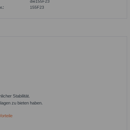
die155F23
r.:
155F23
cher Stabilität.
nlagen zu bieten haben.
orteile