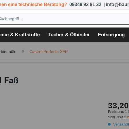
hen eine technische Beratung?
09349 92 91 32
|
info@baum
mie & Kraftstoffe
Tücher & Ölbinder
Entsorgung
rbinenöle
Castrol Perfecto XEP
l Faß
33,20
Preis pro:
1 
*inkl. MwSt.
z
Versandk