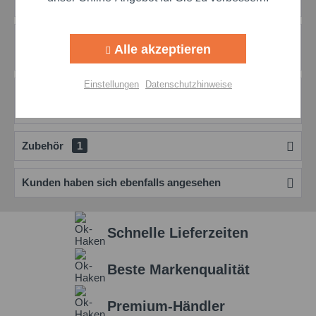
Entdecken Sie die Qualität und...
mehr
Aktiv
Tracking
Bewertungen
0
Alle akzeptieren
Bewertungen lesen, schreiben und diskutieren...
mehr
Aktiv
Personalisierung
Einstellungen
Datenschutzhinweise
Produktdatenblatt
Aktiv
Service
Marketing
mehr
Zubehör
1
Einstellungen speichern
Kunden haben sich ebenfalls angesehen
Schnelle Lieferzeiten
Beste Markenqualität
Premium-Händler