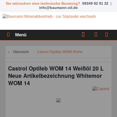
Sie wünschen eine technische Beratung?
09349 92 91 32
|
info@baumann-oil.de
Menü
Übersicht
Castrol Optileb WOM Reihe
Castrol Optileb WOM 14 Weißöl 20 L
Neue Artikelbezeichnung Whitemor
WOM 14