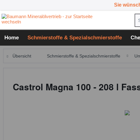
Sie wünsc
Home
Schmierstoffe & Spezialschmierstoffe
Che
Übersicht
Schmierstoffe & Spezialschmierstoffe
Um
Castrol Magna 100 - 208 l Fas