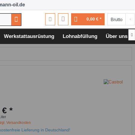
ann-oil.de
0,00 € *

Werkstattausrüstung
Lohnabfüllung
Über uns
 € *
Liter
zgl. Versandkosten
ostenfreie Lieferung in Deutschland!