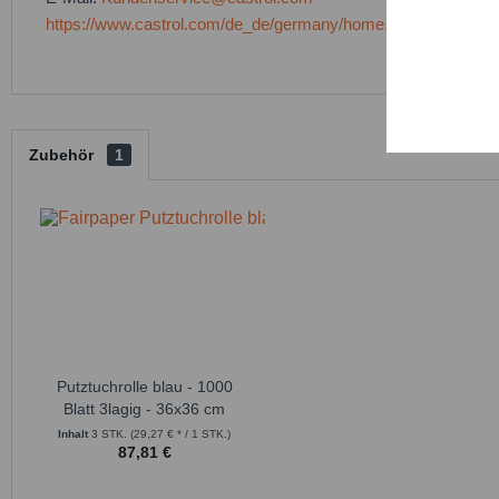
https://www.castrol.com/de_de/germany/home.html
Persona
Service
Zubehör
1
Putztuchrolle blau - 1000
Blatt 3lagig - 36x36 cm
Inhalt
3 STK.
(29,27 € * / 1 STK.)
87,81 €