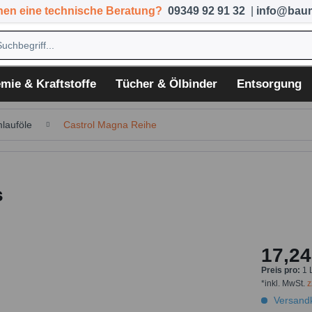
hen eine technische Beratung?
09349 92 91 32
|
info@baum
mie & Kraftstoffe
Tücher & Ölbinder
Entsorgung
lauföle
Castrol Magna Reihe
s
17,24
Preis pro:
1 
*inkl. MwSt.
z
Versandk