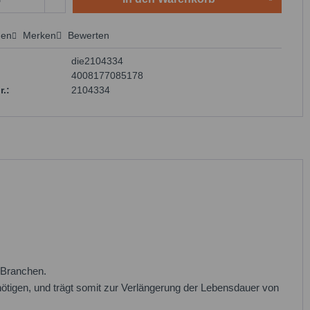
hen
Merken
Bewerten
 anfragen
die2104334
4008177085178
r.:
2104334
 Branchen.
nötigen, und trägt somit zur Verlängerung der Lebensdauer von