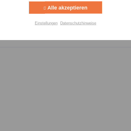
Ich h
Alle akzeptieren
Felder mi
Aktiv
lisierung
Nachr
Einstellungen
Datenschutzhinweise
Aktiv
Einstellungen speichern