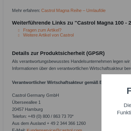
Mehr erfahren:
Castrol Magna Reihe – Umlauföle
Weiterführende Links zu "Castrol Magna 100 - 2
Fragen zum Artikel?
Weitere Artikel von Castrol
Details zur Produktsicherheit (GPSR)
Als verantwortungsbewusstes Handelsunternehmen legen wir gr
Informationen über den verantwortlichen Wirtschaftsakteur bere
Verantwortlicher Wirtschaftsakteur gemäß EU-Verordnung
F
Funktio
Castrol Germany GmbH
Überseeallee 1
Di
Marketi
20457 Hamburg
Funkt
Telefon: +49 (0) 800 / 863 73 70*
Aus dem Ausland + 49 2 344 366 1260
Trackin
E-Mail:
Kundenservice@castrol.com