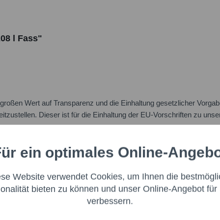
08 l Fass"
oßen Wert auf Transparenz und die Einhaltung gesetzlicher Vorgabe
itzustellen. Dieser ist für die Einhaltung der EU-Vorschriften zu uns
:
ür ein optimales Online-Angeb
Aktiv
nale
ese Website verwendet Cookies, um Ihnen die bestmögli
Aktiv
ng
ionalität bieten zu können und unser Online-Angebot für 
verbessern.
Aktiv
g