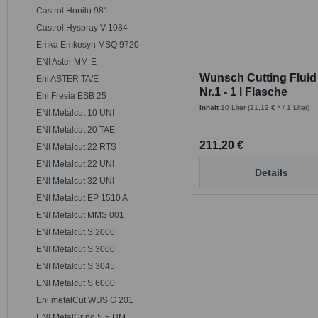
Castrol Honilo 981
Castrol Hyspray V 1084
Emka Emkosyn MSQ 9720
ENI Aster MM-E
Wunsch Cutting Fluid
Eni ASTER TA/E
Nr.1 - 1 l Flasche
Eni Fresia ESB 25
Inhalt
10 Liter
(21,12 € * / 1 Liter)
ENI Metalcut 10 UNI
ENI Metalcut 20 TAE
211,20 €
ENI Metalcut 22 RTS
ENI Metalcut 22 UNI
Details
ENI Metalcut 32 UNI
ENI Metalcut EP 1510 A
ENI Metalcut MMS 001
ENI Metalcut S 2000
ENI Metalcut S 3000
ENI Metalcut S 3045
ENI Metalcut S 6000
Eni metalCut WUS G 201
ENI MetalGrind S 5 HM