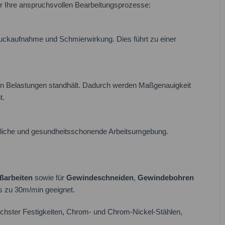
für Ihre anspruchsvollen Bearbeitungsprozesse:
ruckaufnahme und Schmierwirkung. Dies führt zu einer
men Belastungen standhält. Dadurch werden Maßgenauigkeit
t.
undliche und gesundheitsschonende Arbeitsumgebung.
ßarbeiten
sowie für
Gewindeschneiden
,
Gewindebohren
s zu 30m/min geeignet.
öchster Festigkeiten, Chrom- und Chrom-Nickel-Stählen,