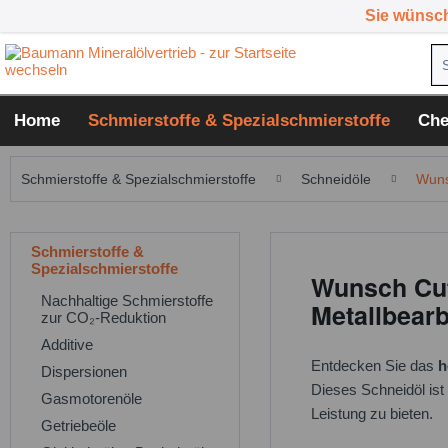
Sie wünsc
Home
Schmierstoffe & Spezialschmierstoffe
Che
Schmierstoffe & Spezialschmierstoffe
Schneidöle
Wuns
Schmierstoffe &
Spezialschmierstoffe
Wunsch Cutt
Nachhaltige Schmierstoffe
Metallbear
zur CO₂-Reduktion
Additive
Entdecken Sie das
h
Dispersionen
Dieses Schneidöl ist
Gasmotorenöle
Leistung zu bieten.
Getriebeöle