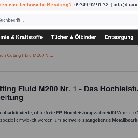
hen eine technische Beratung?
09349 92 91 32
|
info@baum
mie & Kraftstoffe
Tücher & Ölbinder
Entsorgung
ch Cutting Fluid M200 Nr.1
ing Fluid M200 Nr. 1 - Das Hochleist
beitung
ochadditivierte
,
chlorfreie
EP-Hochleistungsschneidöl
Wunsch Cut
 speziell entwickelt worden, um
schwere spangebende Metallbearb