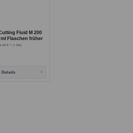
utting Fluid M 200
0 ml Flaschen früher
 200 Nr.1
1,48 € * / 1 Stk)
Details