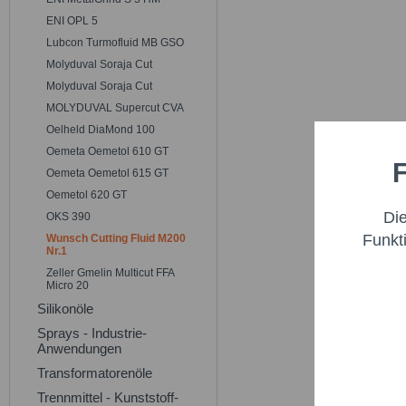
ENI OPL 5
Lubcon Turmofluid MB GSO
Molyduval Soraja Cut
Molyduval Soraja Cut
MOLYDUVAL Supercut CVA
Oelheld DiaMond 100
Oemeta Oemetol 610 GT
F
Funktio
Oemeta Oemetol 615 GT
Oemetol 620 GT
Di
OKS 390
Marketi
Funkt
Wunsch Cutting Fluid M200
Nr.1
Zeller Gmelin Multicut FFA
Trackin
Micro 20
Silikonöle
Sprays - Industrie-
Persona
Anwendungen
Transformatorenöle
Service
Trennmittel - Kunststoff-