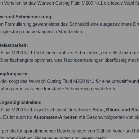
en Vorteilen ist das Wunsch Cutting Fluid M200 Nr.1 die ideale Wahl 
me und Schmierwirkung:
en Formulierung gewährleistet das Schneidöl eine ausgezeichnete D
ugleistung und verlängerten Standzeiten.
elastbarkeit:
luid M200 Nr.1 bildet einen stabilen Schmierfilm, der selbst extre
Oberflächengüte optimiert, was Nachbearbeitungen überflüssig mach
dampfungsarm:
eidöl sorgt das Wunsch Cutting Fluid M200 Nr.1 für eine umweltfre
pfungsarm, was eine konstante Schmierung gewährleistet.
ungsmöglichkeiten:
luid M200 Nr.1 eignet sich ideal für schwere
Fräs-, Räum- und Sto
n
. Es ist auch für
Automaten-Arbeiten
mit Geschwindigkeiten von bi
s perfekt für spanabhebende Bearbeitungen von Stählen hoher und h
lybdän-Stählen, Nickellegierungen und vielem mehr.