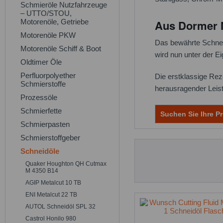
Schmieröle Nutzfahrzeuge
– UTTO/STOU,
Motorenöle, Getriebe
Aus Dormer M
Motorenöle PKW
Das bewährte Schne
Motorenöle Schiff & Boot
wird nun unter der E
Oldtimer Öle
Perfluorpolyether
Die erstklassige Rez
Schmierstoffe
herausragender Leist
Prozessöle
Schmierfette
Suchen Sie Ihre Pr
Schmierpasten
Schmierstoffgeber
Schneidöle
Quaker Houghton QH Cutmax
M 4350 B14
AGIP Metalcut 10 TB
ENI Metalcut 22 TB
AUTOL Schneidöl SPL 32
Castrol Honilo 980