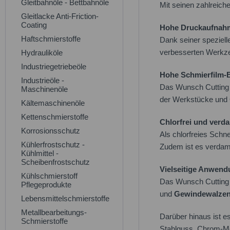
Gleitbahnöle - Bettbahnöle
Mit seinen zahlreich
Gleitlacke Anti-Friction-
Coating
Hohe Druckaufnah
Haftschmierstoffe
Dank seiner speziell
verbesserten Werkze
Hydrauliköle
Industriegetriebeöle
Hohe Schmierfilm-B
Industrieöle -
Das Wunsch Cutting F
Maschinenöle
der Werkstücke und 
Kältemaschinenöle
Kettenschmierstoffe
Chlorfrei und ver
Korrosionsschutz
Als chlorfreies Schn
Kühlerfrostschutz -
Zudem ist es verdam
Kühlmittel -
Scheibenfrostschutz
Vielseitige Anwend
Kühlschmierstoff
Das Wunsch Cutting F
Pflegeprodukte
und
Gewindewalze
Lebensmittelschmierstoffe
Metallbearbeitungs-
Darüber hinaus ist e
Schmierstoffe
Stahlguss, Chrom-Mo