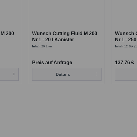
 M 200
Wunsch Cutting Fluid M 200
Wunsch C
Nr.1 - 20 l Kanister
Nr.1 - 25
Dormer M
Inhalt
20 Liter
Inhalt
12 Stk
(1
Preis auf Anfrage
137,76 €
Details