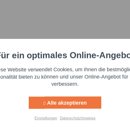
ür ein optimales Online-Angeb
Aktiv
nale
ese Website verwendet Cookies, um Ihnen die bestmögli
Aktiv
ng
ionalität bieten zu können und unser Online-Angebot für 
verbessern.
Aktiv
g
Alle akzeptieren
Aktiv
lisierung
Einstellungen
Datenschutzhinweise
Aktiv