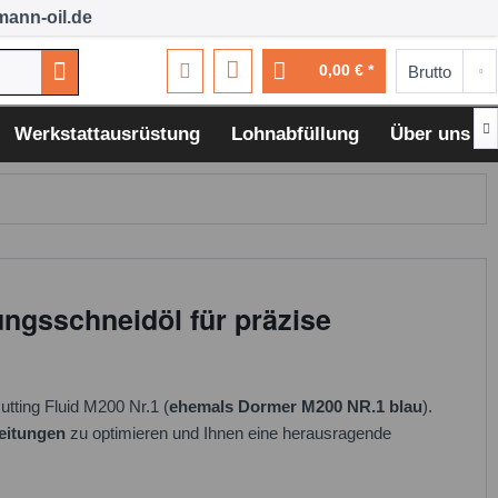
ann-oil.de
0,00 € *

Werkstattausrüstung
Lohnabfüllung
Über uns
ungsschneidöl für präzise
ting Fluid M200 Nr.1 (
ehemals Dormer M200 NR.1 blau
).
eitungen
zu optimieren und Ihnen eine herausragende