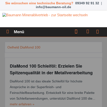
Sie wünschen eine technische Beratung?
09349 92 91 32
|
info@baumann-oil.de
Menü
Oelheld DiaMond 100
DiaMond 100 Schleiföl: Erzielen Sie
Spitzenqualität in der Metallverarbeitung
DiaMond 100 ist das ideale Schleiföl für höchste
Ansprüche in der Superfinish- und
Feinschleifbearbeitung. Entwickelt für eine breite Palette
von Schleifanwendungen, unterstützt DiaMond 100 die...
mehr erfahren »