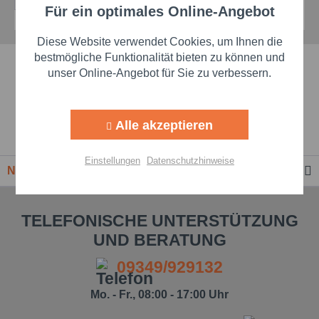
Für ein optimales Online-Angebot
Aktiv
Funktionale
Diese Website verwendet Cookies, um Ihnen die
Aktiv
Marketing
bestmögliche Funktionalität bieten zu können und
Schnelle Lieferzeiten
unser Online-Angebot für Sie zu verbessern.
Aktiv
Tracking
Beste Markenqualität
Alle akzeptieren
Premium-Händler
Aktiv
Personalisierung
Einstellungen
Datenschutzhinweise
Newsletter
Aktiv
Service
TELEFONISCHE UNTERSTÜTZUNG
Einstellungen speichern
UND BERATUNG
09349/929132
Mo. - Fr., 08:00 - 17:00 Uhr