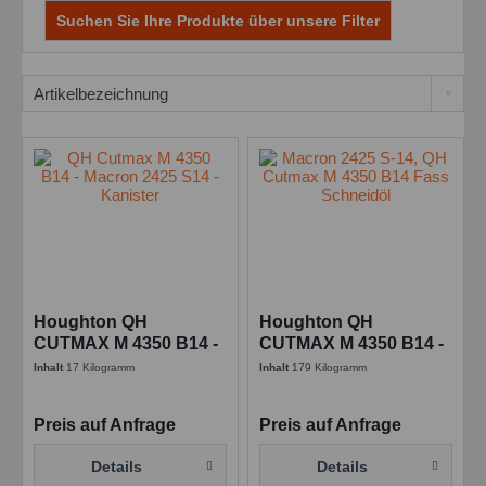
Suchen Sie Ihre Produkte über unsere Filter
Houghton QH
Houghton QH
CUTMAX M 4350 B14 -
CUTMAX M 4350 B14 -
17,2 kg Kanne - früher
179,74 kg Fass - früher
Inhalt
17 Kilogramm
Inhalt
179 Kilogramm
Macron 2425 S-14
Macron 2425 S-14
Preis auf Anfrage
Preis auf Anfrage
Details
Details