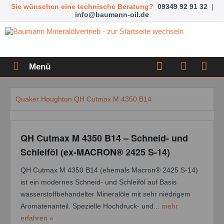
Sie wünschen eine technische Beratung?
09349 92 91 32
|
info@baumann-oil.de
Menü
Quaker Houghton QH Cutmax M 4350 B14
QH Cutmax M 4350 B14 – Schneid- und
Schleiföl (ex-MACRON® 2425 S-14)
QH Cutmax M 4350 B14 (ehemals Macron® 2425 S-14)
ist ein modernes Schneid- und Schleiföl auf Basis
wasserstoffbehandelter Mineralöle mit sehr niedrigem
Aromatenanteil. Spezielle Hochdruck- und...
mehr
erfahren »