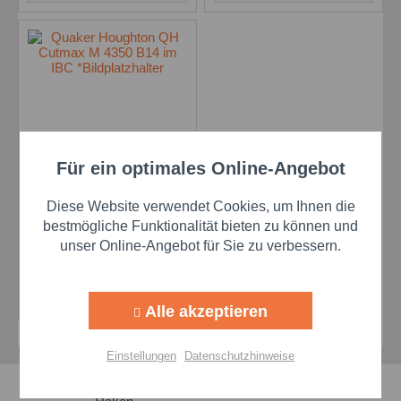
Für ein optimales Online-Angebot
Aktiv
Funktionale
Houghton QH
CUTMAX M 4350 B14 -
Diese Website verwendet Cookies, um Ihnen die
825 kg IBC - früher
Inhalt
825 Kilogramm
Aktiv
Marketing
bestmögliche Funktionalität bieten zu können und
Macron 2425 S-14
unser Online-Angebot für Sie zu verbessern.
Preis auf Anfrage
Aktiv
Tracking
Details
Alle akzeptieren
Aktiv
Personalisierung
Einstellungen
Datenschutzhinweise
Aktiv
Service
Schnelle Lieferzeiten