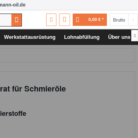
ann-oil.de
0,00 € *

Werkstattausrüstung
Lohnabfüllung
Über uns
rat für Schmieröle
erstoffe