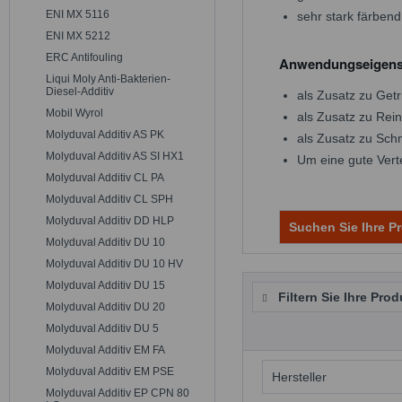
ENI MX 5116
sehr stark färbend
ENI MX 5212
ERC Antifouling
Anwendungseigensc
Liqui Moly Anti-Bakterien-
Diesel-Additiv
als Zusatz zu Get
Mobil Wyrol
als Zusatz zu Rein
Molyduval Additiv AS PK
als Zusatz zu Sch
Molyduval Additiv AS SI HX1
Um eine gute Verte
Molyduval Additiv CL PA
Molyduval Additiv CL SPH
Molyduval Additiv DD HLP
Suchen Sie Ihre Pr
Molyduval Additiv DU 10
Molyduval Additiv DU 10 HV
Molyduval Additiv DU 15
Filtern Sie Ihre Prod
Molyduval Additiv DU 20
Molyduval Additiv DU 5
Molyduval Additiv EM FA
Molyduval Additiv EM PSE
Hersteller
Molyduval Additiv EP CPN 80