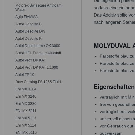
Die eigentlich pulver
Motorex Swisscare Antifoam
sodass eine einfach
Water
Das Additiv sollte vo
Agip FIAMMA
nach längeren Stehe
Autol Desolite B
Autol Desolite DW
Autol Desolite K
MOLYDUVAL Add
Autol Desotherme OX 3000
Autol HEL Premiumwirkstoff
Farbstoffe blau z
Autol Profi DK KAT
Farbstoffe blau z
Autol Profi DK KAT 1:1000
Farbstoffe blau z
Autol TP 10
Dow Corning FS 1265 Fluid
Eigenschaften
Eni MX 3104
Eni MX 3240
verträglich mit Mi
Eni MX 3280
frei von gesundhe
ENI MX 5111
verträglich mit vi
Eni MX 5113
universell einsetz
Eni MX 5114
vor Gebrauch gut 
ENI MX 5115
gut wirksam