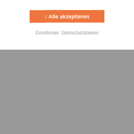
Aktiv
g
Alle akzeptieren
Aktiv
lisierung
Einstellungen
Datenschutzhinweise
Aktiv
Einstellungen speichern