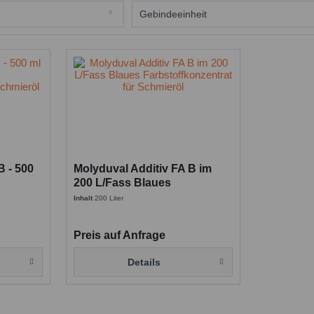
Additive
Gebindeeinheit
1 Liter Flasche
200 Liter Faß
B - 500
Molyduval Additiv FA B im
200 L/Fass Blaues
ür
Farbstoffkonzentrat für
Inhalt
200 Liter
Schmieröl
Preis auf Anfrage
Details