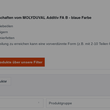
haften vom MOLYDUVAL Additiv FA B - blaue Farbe
riebeölen
igern
mierfetten
ilung zu erreichen kann eine vorverdünnte Form (z.B. mit 2-10 Teilen 
odukte über unsere Filter
ukte
Produktgruppe