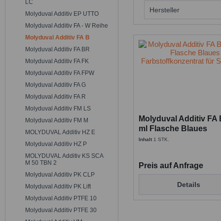
LC
Molyduval
Hersteller
Molyduval Additiv EP UTTO
Molyduval Additiv FA - W Reihe
MOLYDUVAL
Molyduval Additiv FA B
Molyduval Additiv FA BR
Molyduval Additiv FA FK
Molyduval Additiv FA FPW
Molyduval Additiv FA G
Molyduval Additiv FA R
Molyduval Additiv FM LS
Molyduval Additiv FA 
Molyduval Additiv FM M
ml Flasche Blaues
MOLYDUVAL Additiv HZ E
Farbstoffkonzentrat f
Inhalt
1 STK.
Molyduval Additiv HZ P
Schmieröl
MOLYDUVAL Additiv KS SCA
M 50 TBN 2
Preis auf Anfrage
Molyduval Additiv PK CLP
Details
Molyduval Additiv PK Lift
Molyduval Additiv PTFE 10
Molyduval Additiv PTFE 30