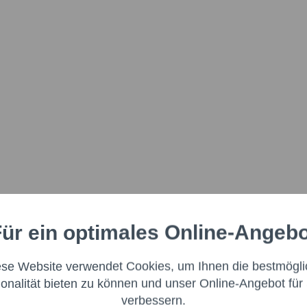
ür ein optimales Online-Angeb
Aktiv
nale
ese Website verwendet Cookies, um Ihnen die bestmögli
Aktiv
ng
ionalität bieten zu können und unser Online-Angebot für 
verbessern.