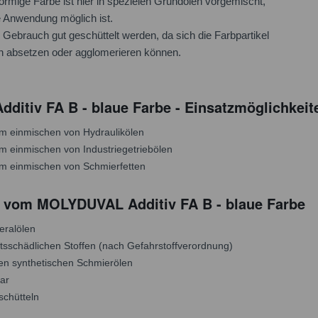
förmige Farbe ist hier in spezielen Grundölen vorgemischt,
e Anwendung möglich ist.
r Gebrauch gut geschüttelt werden, da sich die Farbpartikel
n absetzen oder agglomerieren können.
itiv FA B - blaue Farbe - Einsatzmöglichkeit
um einmischen von Hydraulikölen
um einmischen von Industriegetriebölen
um einmischen von Schmierfetten
 vom MOLYDUVAL Additiv FA B - blaue Farbe
neralölen
itsschädlichen Stoffen (nach Gefahrstoffverordnung)
elen synthetischen Schmierölen
bar
schütteln