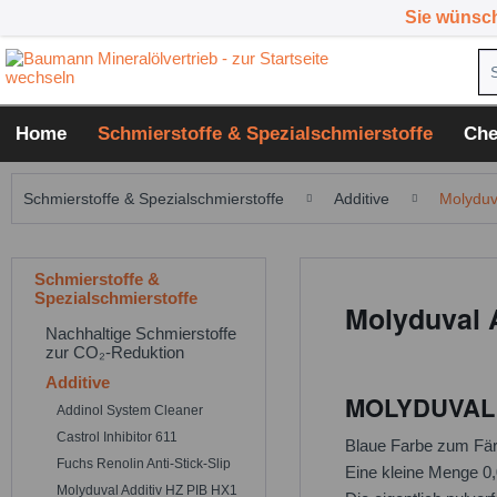
Sie wünsc
Home
Schmierstoffe & Spezialschmierstoffe
Che
Schmierstoffe & Spezialschmierstoffe
Additive
Molyduva
Schmierstoffe &
Spezialschmierstoffe
Molyduval A
Nachhaltige Schmierstoffe
zur CO₂-Reduktion
Additive
MOLYDUVAL Ad
Addinol System Cleaner
Castrol Inhibitor 611
Blaue Farbe zum Fär
Fuchs Renolin Anti-Stick-Slip
Eine kleine Menge 0,
Molyduval Additiv HZ PIB HX1