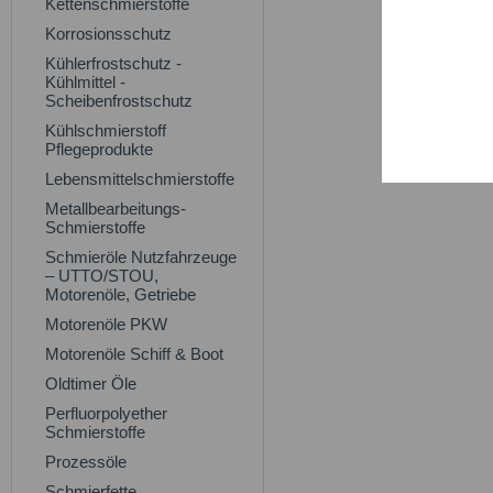
Kettenschmierstoffe
Trackin
Korrosionsschutz
Kühlerfrostschutz -
Persona
Kühlmittel -
Scheibenfrostschutz
Kühlschmierstoff
Service
Pflegeprodukte
Lebensmittelschmierstoffe
Metallbearbeitungs-
Schmierstoffe
Schmieröle Nutzfahrzeuge
– UTTO/STOU,
Motorenöle, Getriebe
Motorenöle PKW
Motorenöle Schiff & Boot
Oldtimer Öle
Perfluorpolyether
Schmierstoffe
Prozessöle
Schmierfette