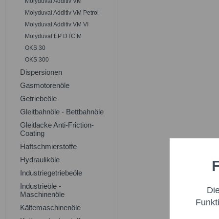
Molyduval Additiv VM
Molyduval Additiv VM Petrol
Molyduval Additiv VM VI
Molyduval EP DTC M
OKS 30
OKS 300
Dispersionen
Gasmotorenöle
Getriebeöle
Gleitbahnöle - Bettbahnöle
Gleitlacke Anti-Friction-
Coating
Haftschmierstoffe
Hydrauliköle
F
Funktio
Industriegetriebeöle
Industrieöle -
Di
Marketi
Maschinenöle
Funkt
Kältemaschinenöle