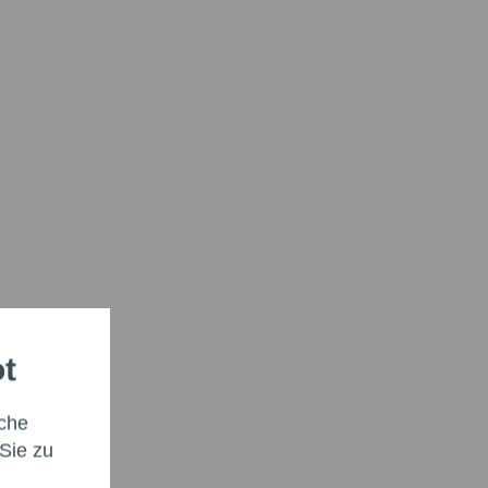
ot
che
Sie zu