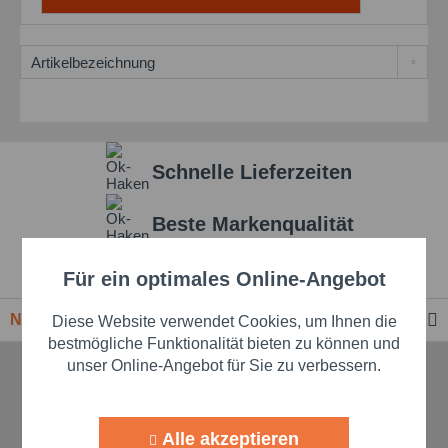
Schnelle Lieferzeiten
Beste Markenqualität
Premium-Händler
Für ein optimales Online-Angebot
Aktiv
Funktionale
Newsletter
Diese Website verwendet Cookies, um Ihnen die
Aktiv
Marketing
bestmögliche Funktionalität bieten zu können und
unser Online-Angebot für Sie zu verbessern.
TELEFONISCHE UNTERSTÜTZUNG
Aktiv
Tracking
UND BERATUNG
Alle akzeptieren