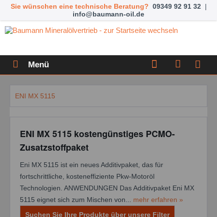
Sie wünschen eine technische Beratung?
09349 92 91 32
|
info@baumann-oil.de
Menü
ENI MX 5115
ENI MX 5115 kostengünstiges PCMO-
Zusatzstoffpaket
Eni MX 5115 ist ein neues Additivpaket, das für
fortschrittliche, kosteneffiziente Pkw-Motoröl
Technologien. ANWENDUNGEN Das Additivpaket Eni MX
5115 eignet sich zum Mischen von...
mehr erfahren »
Suchen Sie Ihre Produkte über unsere Filter