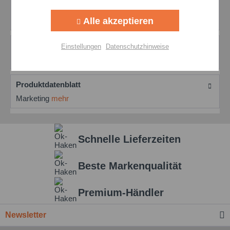
Aktiv
Tracking
Mobil Vacuoline 537 Umlauföl | Danieli, Morgan Mobil
Alle akzeptieren
Vacuoline 537 ist das...
mehr
Aktiv
Personalisierung
Bewertungen
0
Einstellungen
Datenschutzhinweise
Bewertungen lesen, schreiben und diskutieren...
mehr
Aktiv
Service
Produktdatenblatt
Einstellungen speichern
Marketing
mehr
Schnelle Lieferzeiten
Beste Markenqualität
Premium-Händler
Newsletter