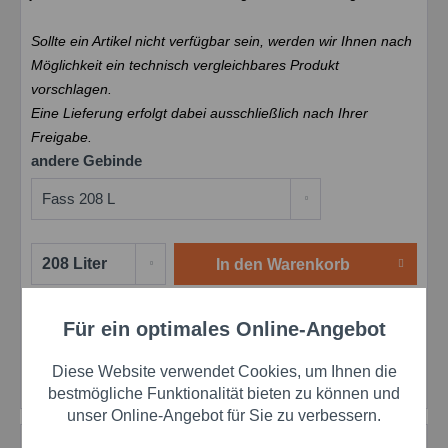
Sollte ein Artikel nicht verfügbar sein, werden wir Ihnen nach
Möglichkeit ein technisch vergleichbares Produkt
vorschlagen.
Eine Lieferung erfolgt dabei ausschließlich nach Ihrer
Freigabe.
andere Gebinde
In den
Warenkorb
Merken
Bewerten
Für ein optimales Online-Angebot
Preis anfragen
Aktiv
Funktionale
Artikel-Nr.:
schar126569
Diese Website verwendet Cookies, um Ihnen die
Herstellernr.:
126569
Aktiv
Marketing
bestmögliche Funktionalität bieten zu können und
unser Online-Angebot für Sie zu verbessern.
Beschreibung