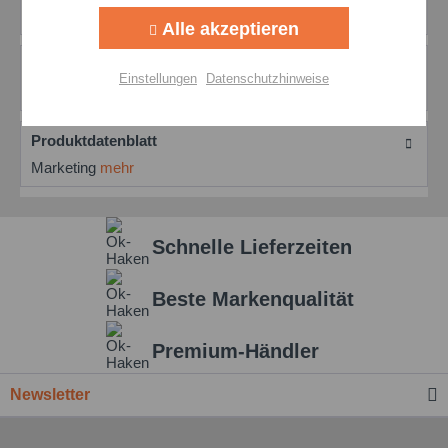
Vacuoline 533 Hochleistungs-Umlauföl...
mehr
Alle akzeptieren
Aktiv
Personalisierung
Bewertungen
0
Einstellungen
Datenschutzhinweise
Bewertungen lesen, schreiben und diskutieren...
mehr
Aktiv
Service
Produktdatenblatt
Marketing
mehr
Einstellungen speichern
Schnelle Lieferzeiten
Beste Markenqualität
Premium-Händler
Newsletter