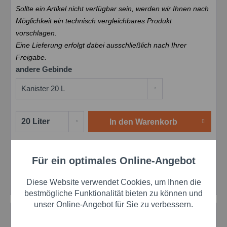
Sollte ein Artikel nicht verfügbar sein, werden wir Ihnen nach
Möglichkeit ein technisch vergleichbares Produkt
vorschlagen.
Eine Lieferung erfolgt dabei ausschließlich nach Ihrer
Freigabe.
andere Gebinde
In den
Warenkorb
Merken
Bewerten
Preis anfragen
Für ein optimales Online-Angebot
Aktiv
Funktionale
Artikel-Nr.:
schar148974
Herstellernr.:
148974
Diese Website verwendet Cookies, um Ihnen die
Aktiv
Marketing
bestmögliche Funktionalität bieten zu können und
unser Online-Angebot für Sie zu verbessern.
Beschreibung
Aktiv
Tracking
Mobil Vacuoline 533 Hochleistungs-Umlauföl Das Mobil