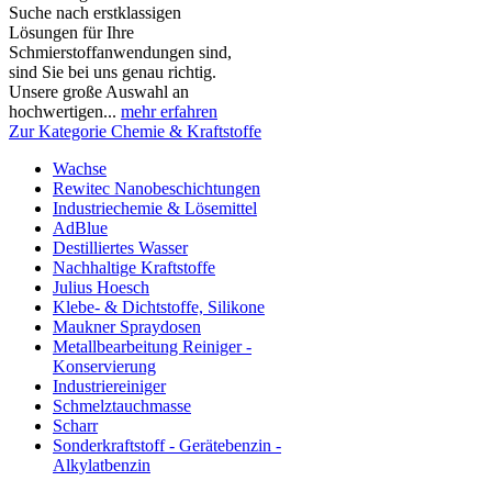
Suche nach erstklassigen
Lösungen für Ihre
Schmierstoffanwendungen sind,
sind Sie bei uns genau richtig.
Unsere große Auswahl an
hochwertigen...
mehr erfahren
Zur Kategorie Chemie & Kraftstoffe
Wachse
Rewitec Nanobeschichtungen
Industriechemie & Lösemittel
AdBlue
Destilliertes Wasser
Nachhaltige Kraftstoffe
Julius Hoesch
Klebe- & Dichtstoffe, Silikone
Maukner Spraydosen
Metallbearbeitung Reiniger -
Konservierung
Industriereiniger
Schmelztauchmasse
Scharr
Sonderkraftstoff - Gerätebenzin -
Alkylatbenzin