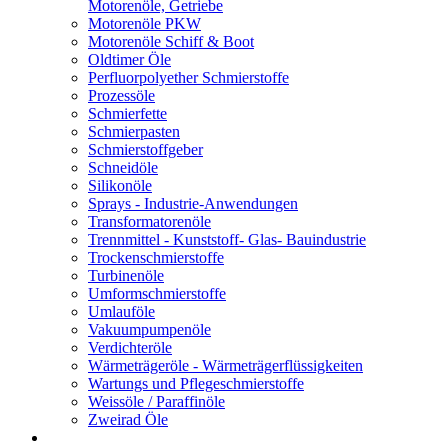
Motorenöle, Getriebe
Motorenöle PKW
Motorenöle Schiff & Boot
Oldtimer Öle
Perfluorpolyether Schmierstoffe
Prozessöle
Schmierfette
Schmierpasten
Schmierstoffgeber
Schneidöle
Silikonöle
Sprays - Industrie-Anwendungen
Transformatorenöle
Trennmittel - Kunststoff- Glas- Bauindustrie
Trockenschmierstoffe
Turbinenöle
Umformschmierstoffe
Umlauföle
Vakuumpumpenöle
Verdichteröle
Wärmeträgeröle - Wärmeträgerflüssigkeiten
Wartungs und Pflegeschmierstoffe
Weissöle / Paraffinöle
Zweirad Öle