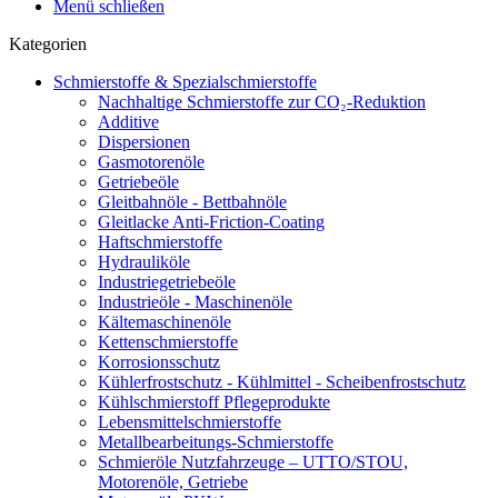
Menü schließen
Kategorien
Schmierstoffe & Spezialschmierstoffe
Nachhaltige Schmierstoffe zur CO₂-Reduktion
Additive
Dispersionen
Gasmotorenöle
Getriebeöle
Gleitbahnöle - Bettbahnöle
Gleitlacke Anti-Friction-Coating
Haftschmierstoffe
Hydrauliköle
Industriegetriebeöle
Industrieöle - Maschinenöle
Kältemaschinenöle
Kettenschmierstoffe
Korrosionsschutz
Kühlerfrostschutz - Kühlmittel - Scheibenfrostschutz
Kühlschmierstoff Pflegeprodukte
Lebensmittelschmierstoffe
Metallbearbeitungs-Schmierstoffe
Schmieröle Nutzfahrzeuge – UTTO/STOU,
Motorenöle, Getriebe