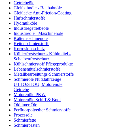
Getriebeöle
Gleitbahnöle - Bettbahnöle
Gleitlacke Anti-Friction-Coating
Haftschmierstoffe
Hydrauliköle
Industriegetriebeöle
Industrieöle - Maschinenöle
Kältemaschinenöle
Kettenschmierstoffe
Korrosionsschutz
Kühlerfrostschutz - Kühlmittel -
Scheibenfrostschutz
Kühlschmierstoff Pflegeprodukte
Lebensmittelschmierstoffe
Metallbearbeitungs-Schmierstoffe
Schmieröle Nutzfahrzeuge –
UTTO/STOU, Motorenöle,
Getriebe
Motorenöle PKW
Motorenöle Schiff & Boot
Oldtimer Öle
Perfluorpolyether Schmierstoffe
Prozessöle
Schmierfette
Schmierpasten