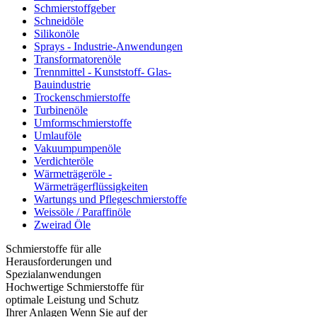
Schmierstoffgeber
Schneidöle
Silikonöle
Sprays - Industrie-Anwendungen
Transformatorenöle
Trennmittel - Kunststoff- Glas-
Bauindustrie
Trockenschmierstoffe
Turbinenöle
Umformschmierstoffe
Umlauföle
Vakuumpumpenöle
Verdichteröle
Wärmeträgeröle -
Wärmeträgerflüssigkeiten
Wartungs und Pflegeschmierstoffe
Weissöle / Paraffinöle
Zweirad Öle
Schmierstoffe für alle
Herausforderungen und
Spezialanwendungen
Hochwertige Schmierstoffe für
optimale Leistung und Schutz
Ihrer Anlagen Wenn Sie auf der