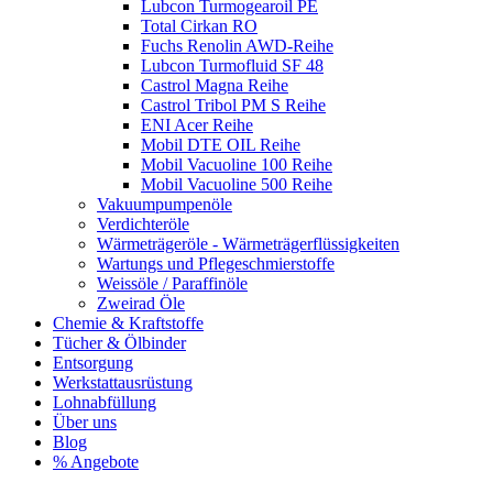
Lubcon Turmogearoil PE
Total Cirkan RO
Fuchs Renolin AWD-Reihe
Lubcon Turmofluid SF 48
Castrol Magna Reihe
Castrol Tribol PM S Reihe
ENI Acer Reihe
Mobil DTE OIL Reihe
Mobil Vacuoline 100 Reihe
Mobil Vacuoline 500 Reihe
Vakuumpumpenöle
Verdichteröle
Wärmeträgeröle - Wärmeträgerflüssigkeiten
Wartungs und Pflegeschmierstoffe
Weissöle / Paraffinöle
Zweirad Öle
Chemie & Kraftstoffe
Tücher & Ölbinder
Entsorgung
Werkstattausrüstung
Lohnabfüllung
Über uns
Blog
% Angebote