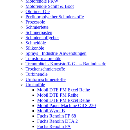
Motorenöle PKW
Motorenöle Schiff & Boot
Oldtimer Öle
Perfluorpolyether Schmierstoffe
Prozessöle
Schmierfette
Schmierpasten
Schmierstoffgeber
Schneidöle
Silikonöle
Sprays - Industrie-Anwendungen
Transformatorenöle
Trennmittel - Kunststoff- Glas- Bauindustrie
Trockenschmierstoffe
Turbinenöle
Umformschmierstoffe
Umlauföle
Mobil DTE FM Excel Reihe
Mobil DTE PM Reihe
Mobil DTE PM Excel Reihe
Mobil Paper Machine Oil S 220
Mobil Wyrol B
Fuchs Renolin FF 68
Fuchs Renolin DTA 2
Fuchs Renolin PA