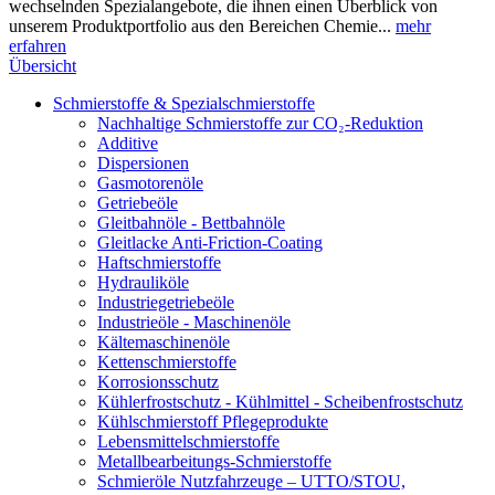
wechselnden Spezialangebote, die ihnen einen Überblick von
unserem Produktportfolio aus den Bereichen Chemie...
mehr
erfahren
Übersicht
Schmierstoffe & Spezialschmierstoffe
Nachhaltige Schmierstoffe zur CO₂-Reduktion
Additive
Dispersionen
Gasmotorenöle
Getriebeöle
Gleitbahnöle - Bettbahnöle
Gleitlacke Anti-Friction-Coating
Haftschmierstoffe
Hydrauliköle
Industriegetriebeöle
Industrieöle - Maschinenöle
Kältemaschinenöle
Kettenschmierstoffe
Korrosionsschutz
Kühlerfrostschutz - Kühlmittel - Scheibenfrostschutz
Kühlschmierstoff Pflegeprodukte
Lebensmittelschmierstoffe
Metallbearbeitungs-Schmierstoffe
Schmieröle Nutzfahrzeuge – UTTO/STOU,