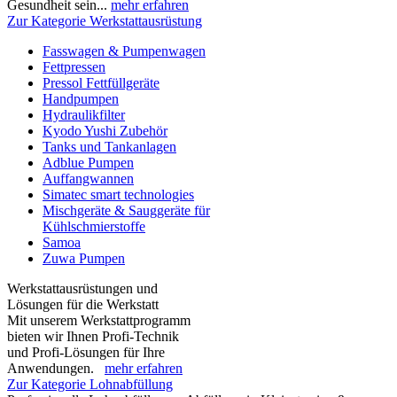
Gesundheit sein...
mehr erfahren
Zur Kategorie Werkstattausrüstung
Fasswagen & Pumpenwagen
Fettpressen
Pressol Fettfüllgeräte
Handpumpen
Hydraulikfilter
Kyodo Yushi Zubehör
Tanks und Tankanlagen
Adblue Pumpen
Auffangwannen
Simatec smart technologies
Mischgeräte & Sauggeräte für
Kühlschmierstoffe
Samoa
Zuwa Pumpen
Werkstattausrüstungen und
Lösungen für die Werkstatt
Mit unserem Werkstattprogramm
bieten wir Ihnen Profi-Technik
und Profi-Lösungen für Ihre
Anwendungen.
mehr erfahren
Zur Kategorie Lohnabfüllung