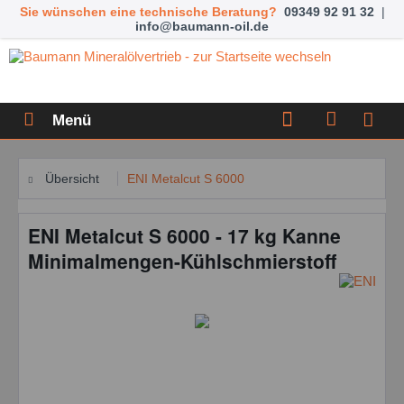
Sie wünschen eine technische Beratung?
09349 92 91 32
|
info@baumann-oil.de
Menü
Übersicht
ENI Metalcut S 6000
ENI Metalcut S 6000 - 17 kg Kanne
Minimalmengen-Kühlschmierstoff