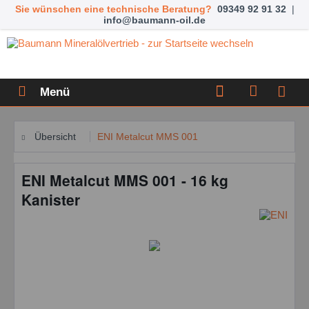
Sie wünschen eine technische Beratung?
09349 92 91 32
|
info@baumann-oil.de
Menü
Übersicht
ENI Metalcut MMS 001
ENI Metalcut MMS 001 - 16 kg
Kanister