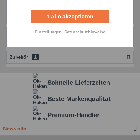
Beschreibung
Aktiv
Tracking
Weitere Produktinformationen erhalten Sie über diesen
Alle akzeptieren
ENI Metalcut MMS 001 Link
mehr
Aktiv
Personalisierung
Einstellungen
Datenschutzhinweise
Bewertungen
0
Bewertungen lesen, schreiben und diskutieren...
mehr
Aktiv
Service
Zubehör
1
Einstellungen speichern
Schnelle Lieferzeiten
Beste Markenqualität
Premium-Händler
Newsletter