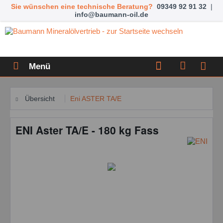
Sie wünschen eine technische Beratung?
09349 92 91 32
|
info@baumann-oil.de
Menü
Übersicht
Eni ASTER TA/E
ENI Aster TA/E - 180 kg Fass