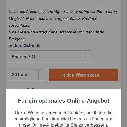
Sollte ein Artikel nicht verfügbar sein, werden wir Ihnen nach
Möglichkeit ein technisch vergleichbares Produkt
vorschlagen.
Eine Lieferung erfolgt dabei ausschließlich nach Ihrer
Freigabe.
andere Gebinde
In den
Warenkorb
Merken
Bewerten
Preis anfragen
Für ein optimales Online-Angebot
Aktiv
Funktionale
Artikel-Nr.:
die156BB5
Herstellernr.:
156BB5
Diese Website verwendet Cookies, um Ihnen die
Aktiv
Marketing
bestmögliche Funktionalität bieten zu können und
unser Online-Angebot für Sie zu verbessern.
Beschreibung