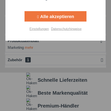
Castrol Honilo 980: Nichtwassermischbarer
Aktiv
Tracking
Kühlschmierstoff Eigenschaften Castrol Honilo 980...
mehr
Alle akzeptieren
Bewertungen
0
Aktiv
Personalisierung
Bewertungen lesen, schreiben und diskutieren...
mehr
Einstellungen
Datenschutzhinweise
Aktiv
Service
Produktdatenblatt
Marketing
mehr
Einstellungen speichern
Zubehör
1
Schnelle Lieferzeiten
Beste Markenqualität
Premium-Händler