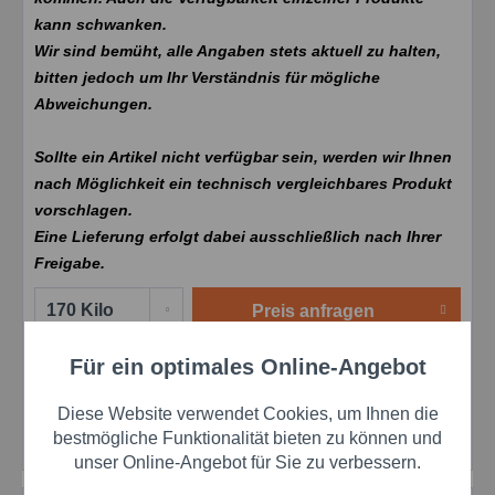
kann schwanken.
Wir sind bemüht, alle Angaben stets aktuell zu halten,
bitten jedoch um Ihr Verständnis für mögliche
Abweichungen.
Sollte ein Artikel nicht verfügbar sein, werden wir Ihnen
nach Möglichkeit ein technisch vergleichbares Produkt
vorschlagen.
Eine Lieferung erfolgt dabei ausschließlich nach Ihrer
Freigabe.
Preis anfragen
Für ein optimales Online-Angebot
Merken
Bewerten
Aktiv
Funktionale
Preis anfragen
Diese Website verwendet Cookies, um Ihnen die
Artikel-Nr.:
a01722080
Aktiv
Marketing
bestmögliche Funktionalität bieten zu können und
Herstellernr.:
1722080
unser Online-Angebot für Sie zu verbessern.