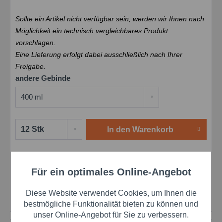
Sollte ein Artikel nicht verfügbar sein, werden wir Ihnen nach
Möglichkeit ein technisch vergleichbares Produkt
vorschlagen.
Eine Lieferung erfolgt dabei ausschließlich nach Ihrer
Freigabe.
andere Gebinde
In den
Warenkorb
Merken
Bewerten
Preis anfragen
Für ein optimales Online-Angebot
Aktiv
Funktionale
Artikel-Nr.:
mau100110
EAN:
4260065070806
Diese Website verwendet Cookies, um Ihnen die
Herstellernr.:
100110
Aktiv
Marketing
bestmögliche Funktionalität bieten zu können und
unser Online-Angebot für Sie zu verbessern.