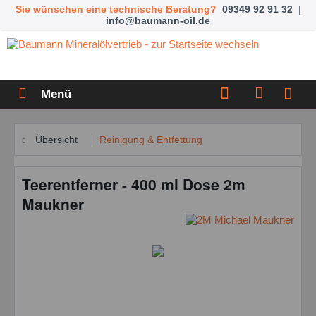
Sie wünschen eine technische Beratung?
09349 92 91 32
|
info@baumann-oil.de
Menü
Übersicht
Reinigung & Entfettung
Teerentferner - 400 ml Dose 2m
Maukner