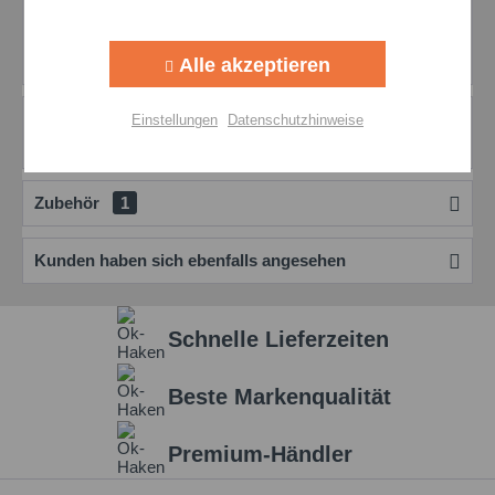
Beschreibung
Aktiv
Tracking
2m Teerentferner Spray – Intensivreinigung für Ihr
Alle akzeptieren
Fahrzeug 2m Teerentferner Spray ist die...
mehr
Aktiv
Personalisierung
Bewertungen
0
Einstellungen
Datenschutzhinweise
Bewertungen lesen, schreiben und diskutieren...
mehr
Aktiv
Service
Zubehör
1
Einstellungen speichern
Kunden haben sich ebenfalls angesehen
Schnelle Lieferzeiten
Beste Markenqualität
Premium-Händler