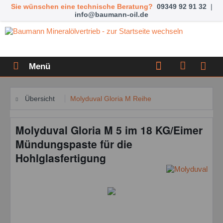
Sie wünschen eine technische Beratung?
09349 92 91 32
|
info@baumann-oil.de
Menü
Übersicht
Molyduval Gloria M Reihe
Molyduval Gloria M 5 im 18 KG/Eimer
Mündungspaste für die
Hohlglasfertigung