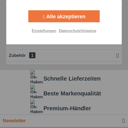
Aktiv
Tracking
Beschreibung
Alle akzeptieren
mehr
Aktiv
Personalisierung
Einstellungen
Datenschutzhinweise
Bewertungen
0
Aktiv
Service
Bewertungen lesen, schreiben und diskutieren...
mehr
Zubehör
1
Einstellungen speichern
Schnelle Lieferzeiten
Beste Markenqualität
Premium-Händler
Newsletter