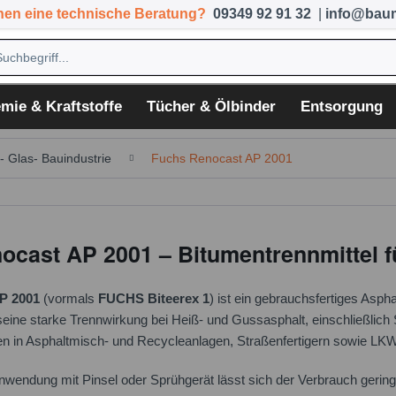
hen eine technische Beratung?
09349 92 91 32
|
info@baum
mie & Kraftstoffe
Tücher & Ölbinder
Entsorgung
f- Glas- Bauindustrie
Fuchs Renocast AP 2001
cast AP 2001 – Bitumentrennmittel f
P 2001
(vormals
FUCHS Biteerex 1
) ist ein gebrauchsfertiges Aspha
eine starke Trennwirkung bei Heiß- und Gussasphalt, einschließlich S
en in Asphaltmisch- und Recycleanlagen, Straßenfertigern sowie LK
nwendung mit Pinsel oder Sprühgerät lässt sich der Verbrauch gering