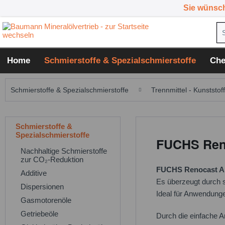
Sie wünsc
Home
Schmierstoffe & Spezialschmierstoffe
Che
Schmierstoffe & Spezialschmierstoffe
Trennmittel - Kunststof
Schmierstoffe &
Spezialschmierstoffe
FUCHS Reno
Nachhaltige Schmierstoffe
zur CO₂-Reduktion
FUCHS Renocast A
Additive
Es überzeugt durch s
Dispersionen
Ideal für Anwendung
Gasmotorenöle
Getriebeöle
Durch die einfache A