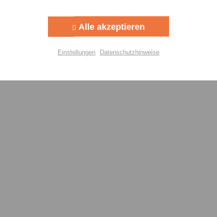
Aktiv
g
Alle akzeptieren
Aktiv
lisierung
Einstellungen
Datenschutzhinweise
Aktiv
Einstellungen speichern