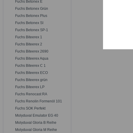
Fuchs Betonex E
Trackin
Fuchs Betonex Grün
Fuchs Betonex Plus
Persona
Fuchs Betonex SI
Fuchs Betonex SP-1
Fuchs Biteerex 1
Service
Fuchs Biteerex 2
Fuchs Biteerex 2690
Fuchs Biteerex Aqua
Fuchs Biteerex C 1
Fuchs Biteerex ECO
Fuchs Biteerex grün
Fuchs Biteerex LP
Fuchs Renocast RA
Fuchs Renolin Formenöl 101
Fuchs SOK Perfekt
Molyduval Emulator EG 40
Molyduval Gloria B Reihe
Molyduval Gloria M Reihe