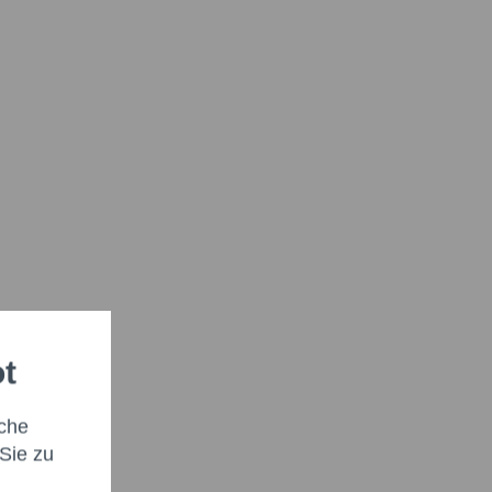
ot
che
Sie zu