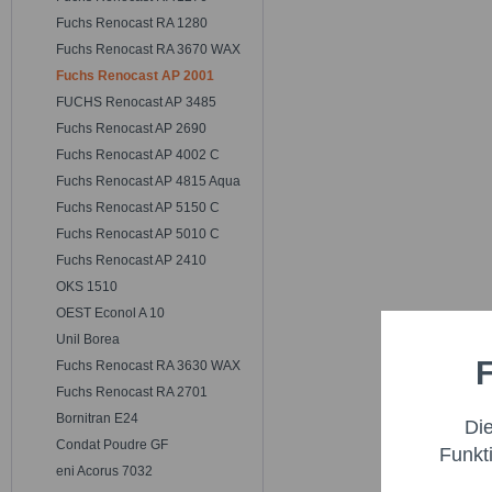
Fuchs Renocast RA 1280
Fuchs Renocast RA 3670 WAX
Fuchs Renocast AP 2001
FUCHS Renocast AP 3485
Fuchs Renocast AP 2690
Fuchs Renocast AP 4002 C
Fuchs Renocast AP 4815 Aqua
Fuchs Renocast AP 5150 C
Fuchs Renocast AP 5010 C
Fuchs Renocast AP 2410
OKS 1510
OEST Econol A 10
Unil Borea
F
Fuchs Renocast RA 3630 WAX
Funktio
Fuchs Renocast RA 2701
Bornitran E24
Di
Marketi
Condat Poudre GF
Funkt
eni Acorus 7032