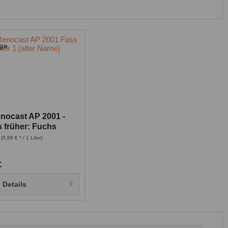
nocast AP 2001 -
s früher: Fuchs
1
r
(5,88 € * / 1 Liter)
€
Details