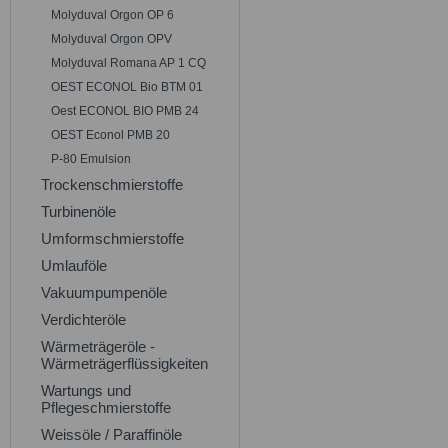
Molyduval Orgon OP 6
Molyduval Orgon OPV
Molyduval Romana AP 1 CQ
OEST ECONOL Bio BTM 01
Oest ECONOL BIO PMB 24
OEST Econol PMB 20
P-80 Emulsion
Trockenschmierstoffe
Turbinenöle
Umformschmierstoffe
Umlauföle
Vakuumpumpenöle
Verdichteröle
Wärmeträgeröle -
Wärmeträgerflüssigkeiten
Wartungs und
Pflegeschmierstoffe
Weissöle / Paraffinöle