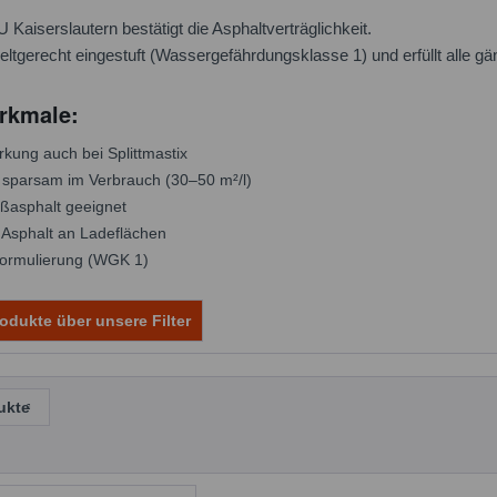
U Kaiserslautern bestätigt die Asphaltverträglichkeit.
ltgerecht eingestuft (Wassergefährdungsklasse 1) und erfüllt alle gä
rkmale:
kung auch bei Splittmastix
 sparsam im Verbrauch (30–50 m²/l)
ßasphalt geeignet
 Asphalt an Ladeflächen
ormulierung (WGK 1)
odukte über unsere Filter
ukte