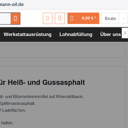
ann-oil.de
0,00 € *

Werkstattausrüstung
Lohnabfüllung
Über uns
ür Heiß- und Gussasphalt
lt- und Bitumentrennmittel auf Mineralölbasis.
plittmastixasphalt.
W-Ladeflächen.
 halten.