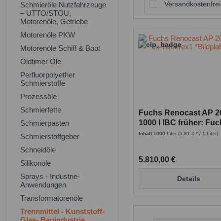
Versandkostenfrei
Schmieröle Nutzfahrzeuge
– UTTO/STOU,
Motorenöle, Getriebe
Motorenöle PKW
Motorenöle Schiff & Boot
Oldtimer Öle
Perfluorpolyether
Schmierstoffe
Prozessöle
Schmierfette
Fuchs Renocast AP 2
1000 l IBC früher: Fu
Schmierpasten
Biteerex 1
Inhalt
1000 Liter
(5,81 € * / 1 Liter)
Schmierstoffgeber
Schneidöle
5.810,00 €
Silikonöle
Sprays - Industrie-
Details
Anwendungen
Transformatorenöle
Trennmittel - Kunststoff-
Glas- Bauindustrie