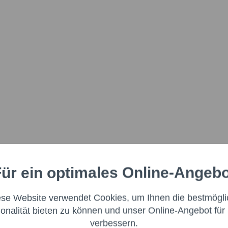
ür ein optimales Online-Angeb
Aktiv
nale
ese Website verwendet Cookies, um Ihnen die bestmögli
Aktiv
ng
ionalität bieten zu können und unser Online-Angebot für 
verbessern.