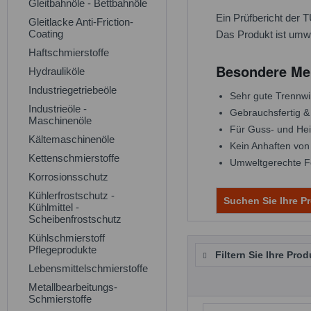
Gleitbahnöle - Bettbahnöle
Ein Prüfbericht der T
Gleitlacke Anti-Friction-
Coating
Das Produkt ist umwe
Haftschmierstoffe
Besondere Me
Hydrauliköle
Industriegetriebeöle
Sehr gute Trennwir
Industrieöle -
Gebrauchsfertig &
Maschinenöle
Für Guss- und Hei
Kältemaschinenöle
Kein Anhaften von
Kettenschmierstoffe
Umweltgerechte F
Korrosionsschutz
Kühlerfrostschutz -
Suchen Sie Ihre Pr
Kühlmittel -
Scheibenfrostschutz
Kühlschmierstoff
Pflegeprodukte
Filtern Sie Ihre Prod
Lebensmittelschmierstoffe
Metallbearbeitungs-
Schmierstoffe