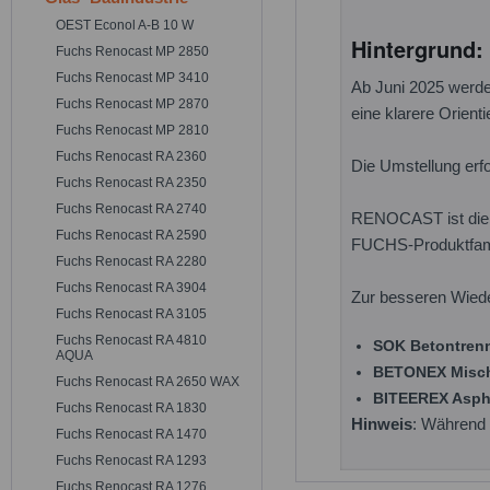
OEST Econol A-B 10 W
Hintergrund
Fuchs Renocast MP 2850
Fuchs Renocast MP 3410
Ab Juni 2025 werd
Fuchs Renocast MP 2870
eine klarere Orient
Fuchs Renocast MP 2810
Fuchs Renocast RA 2360
Die Umstellung erf
Fuchs Renocast RA 2350
Fuchs Renocast RA 2740
RENOCAST ist die i
Fuchs Renocast RA 2590
FUCHS-Produktfamil
Fuchs Renocast RA 2280
Fuchs Renocast RA 3904
Zur besseren Wiede
Fuchs Renocast RA 3105
Fuchs Renocast RA 4810
SOK Betontren
AQUA
BETONEX Misc
Fuchs Renocast RA 2650 WAX
BITEEREX Asph
Fuchs Renocast RA 1830
Hinweis
: Während 
Fuchs Renocast RA 1470
Fuchs Renocast RA 1293
Fuchs Renocast RA 1276