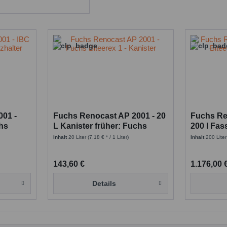
001 -
Fuchs Renocast AP 2001 - 20
Fuchs Re
chs
L Kanister früher: Fuchs
200 l Fas
Biteerex 1
Biteerex 
Inhalt
20 Liter
(7,18 € * / 1 Liter)
Inhalt
200 Lite
143,60 €
1.176,00 
Details