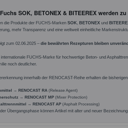
: Fuchs SOK, BETONEX & BITEEREX werden z
en die Produkte der FUCHS-Marken
SOK
,
BETONEX
und
BITEERE
ierung, mehr Transparenz und eine weltweit einheitliche Markenstruktu
olgt zum 02.06.2025 –
die bewährten Rezepturen bleiben unveränd
nternationale FUCHS-Marke für hochwertige Beton- und Asphalttrenn
ie noch deutlicher.
rerkennung innerhalb der RENOCAST-Reihe erhalten die bisherigen
nmittel → RENOCAST RA
(Release Agent)
herschutz → RENOCAST MP
(Mixer Protection)
alttrennmittel → RENOCAST AP
(Asphalt Processing)
der Übergangsphase können Artikel mit alter und neuer Bezeichnung p