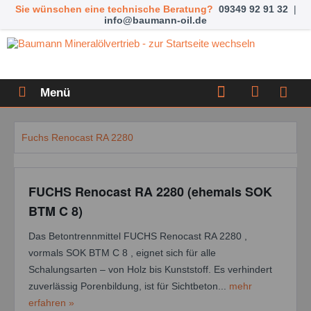
Sie wünschen eine technische Beratung?
09349 92 91 32
|
info@baumann-oil.de
Menü
Fuchs Renocast RA 2280
FUCHS Renocast RA 2280 (ehemals SOK
BTM C 8)
Das Betontrennmittel FUCHS Renocast RA 2280 ,
vormals SOK BTM C 8 , eignet sich für alle
Schalungsarten – von Holz bis Kunststoff. Es verhindert
zuverlässig Porenbildung, ist für Sichtbeton...
mehr
erfahren »