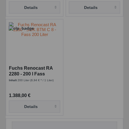
Details
Details
Fuchs Renocast RA
2280 - 200 l Fass
früher: Fuchs SOK
Inhalt
200 Liter
(6,94 € * / 1 Liter)
BTM C8
1.388,00 €
Details