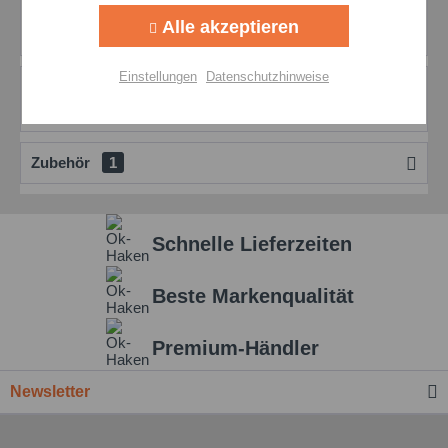
OKS 390 Schneidöl für präzise Zerspanungsarbeiten Das
Alle akzeptieren
OKS 390 Schneidöl ist ein nicht...
mehr
Aktiv
Personalisierung
Einstellungen
Datenschutzhinweise
Bewertungen
0
Aktiv
Service
Bewertungen lesen, schreiben und diskutieren...
mehr
Zubehör
1
Einstellungen speichern
Schnelle Lieferzeiten
Beste Markenqualität
Premium-Händler
Newsletter