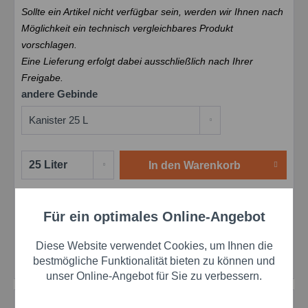
Sollte ein Artikel nicht verfügbar sein, werden wir Ihnen nach
Möglichkeit ein technisch vergleichbares Produkt
vorschlagen.
Eine Lieferung erfolgt dabei ausschließlich nach Ihrer
Freigabe.
andere Gebinde
In den
Warenkorb
Merken
Bewerten
Preis anfragen
Für ein optimales Online-Angebot
Aktiv
Funktionale
Artikel-Nr.:
schw1123590450
EAN:
4038127301201
Diese Website verwendet Cookies, um Ihnen die
Herstellernr.:
1123590450
Aktiv
Marketing
bestmögliche Funktionalität bieten zu können und
unser Online-Angebot für Sie zu verbessern.
Aktiv
Tracking
Beschreibung