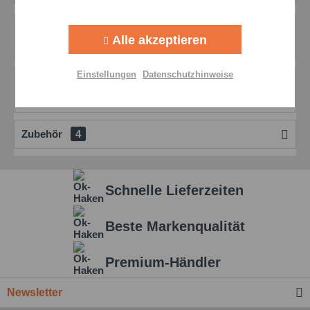
Aktiv
Tracking
Beschreibung
Alle akzeptieren
mehr
Aktiv
Personalisierung
Einstellungen
Datenschutzhinweise
Bewertungen
0
Aktiv
Service
Bewertungen lesen, schreiben und diskutieren...
mehr
Zubehör
4
Einstellungen speichern
Schnelle Lieferzeiten
Beste Markenqualität
Premium-Händler
Newsletter