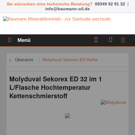
Sie wünschen eine technische Beratung?
09349 92 91 32
|
info@baumann-oil.de
Menü
Übersicht
Molyduval Sekorex ED Reihe
Molyduval Sekorex ED 32 im 1
L/Flasche Hochtemperatur
Kettenschmierstoff