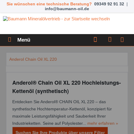
Sie wünschen eine technische Beratung?
09349 92 91 32
|
info@baumann-oil.de
Menü
Anderol Chain Oil XL 220
Anderol® Chain Oil XL 220 Hochleistungs-
Kettenöl (synthetisch)
Entdecken Sie Anderol® CHAIN OIL XL 220 – das
synthetische Hochtemperatur-Kettenöl, konzipiert für
maximale Leistungsfähigkeit und Sauberkeit Ihrer
Industrieketten. Seine auf Polyolester...
mehr erfahren »
Suchen Sie Ihre Produkte über unsere Filter