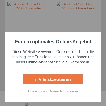
Anderol Chain Oil XL
Anderol Chain Oil XL
Für ein optimales Online-Angebot
Aktiv
Funktionale
220 FG - 20 l Kanne
220 FG - 208 l Fass
Inhalt
20 Liter
Inhalt
208 Liter
Diese Website verwendet Cookies, um Ihnen die
Aktiv
Marketing
bestmögliche Funktionalität bieten zu können und
unser Online-Angebot für Sie zu verbessern.
Preis auf Anfrage
Preis auf Anfrage
Aktiv
Tracking
Details
Details
Alle akzeptieren
Aktiv
Personalisierung
Einstellungen
Datenschutzhinweise
Schnelle Lieferzeiten
Aktiv
Service