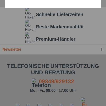
Aktiv
Service
Schnelle Lieferzeiten
Einstellungen speichern
Beste Markenqualität
Premium-Händler
Newsletter
TELEFONISCHE UNTERSTÜTZUNG
UND BERATUNG
09349/929132
Mo. - Fr., 08:00 - 17:00 Uhr