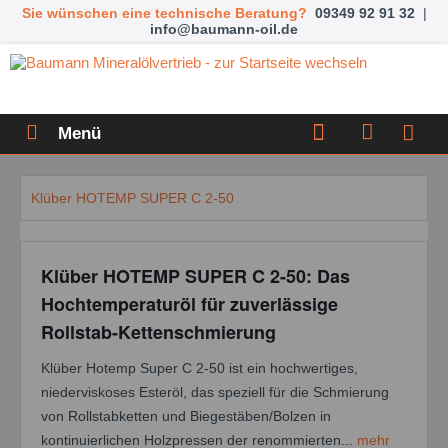
Sie wünschen eine technische Beratung?
09349 92 91 32
|
info@baumann-oil.de
Menü
Klüber HOTEMP SUPER C 2-50
Klüber HOTEMP SUPER C 2-50: Das
Hochtemperaturöl für zuverlässige
Rollstab-Kettenschmierung
Klüber Hotemp Super C 2-50 ist ein hochwertiges,
niederviskoses Esteröl, das speziell für die Schmierung
von Rollstabketten und Biegestäben/Bolzen in
kontinuierlichen Holzpressen der renommierten...
mehr