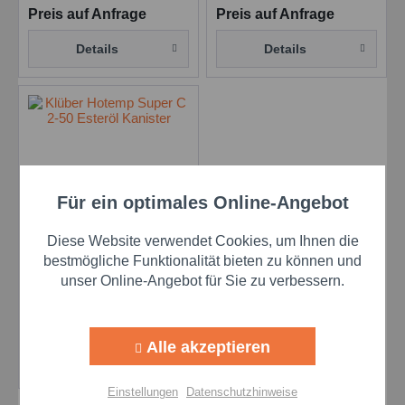
Preis auf Anfrage
Preis auf Anfrage
Details
Details
Für ein optimales Online-Angebot
Aktiv
Funktionale
Klüber Hotemp Super
Diese Website verwendet Cookies, um Ihnen die
C 2-50 im 20 L/KA
Aktiv
Marketing
bestmögliche Funktionalität bieten zu können und
Hochtemperaturöl
Inhalt
20 Liter
unser Online-Angebot für Sie zu verbessern.
Aktiv
Tracking
Preis auf Anfrage
Alle akzeptieren
Details
Aktiv
Personalisierung
Einstellungen
Datenschutzhinweise