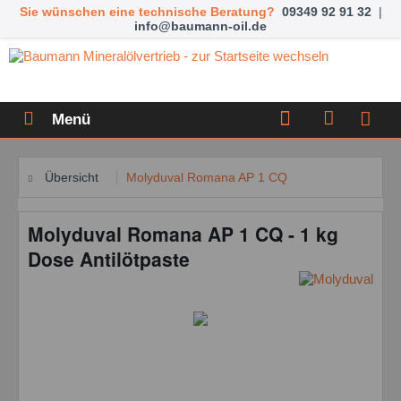
Sie wünschen eine technische Beratung?
09349 92 91 32
|
info@baumann-oil.de
Menü
Übersicht
Molyduval Romana AP 1 CQ
Molyduval Romana AP 1 CQ - 1 kg
Dose Antilötpaste