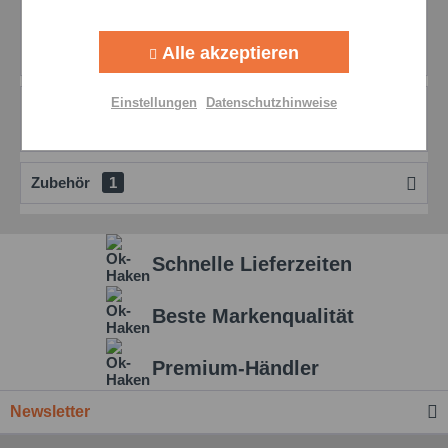
Beschreibung
Aktiv
Tracking
Weitere Produktinformationen erhalten Sie über
Alle akzeptieren
diesen Molyduval Orgon OPV ist eine...
mehr
Aktiv
Personalisierung
Einstellungen
Datenschutzhinweise
Bewertungen
0
Bewertungen lesen, schreiben und diskutieren...
mehr
Aktiv
Service
Zubehör
1
Einstellungen speichern
Schnelle Lieferzeiten
Beste Markenqualität
Premium-Händler
Newsletter