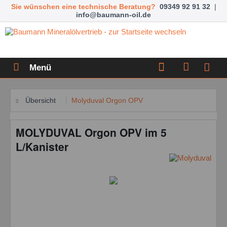
Sie wünschen eine technische Beratung?
09349 92 91 32
|
info@baumann-oil.de
Menü
Übersicht
Molyduval Orgon OPV
MOLYDUVAL Orgon OPV im 5
L/Kanister